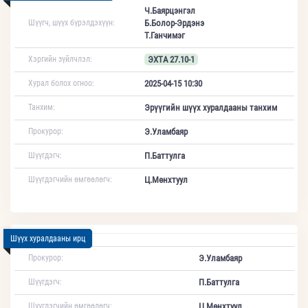
Ч.Баярцэнгэл
Шүүгч, шүүх бүрэлдэхүүн:
Б.Болор-Эрдэнэ
Т.Ганчимэг
Хэргийн зүйлчлэл:
ЭХТА 27.10-1
Хурал болох огноо:
2025-04-15 10:30
Танхим:
Эрүүгийн шүүх хуралдааны танхим
Прокурор:
Э.Уламбаяр
Шүүгдэгч:
П.Баттулга
Шүүгдэгчийн өмгөөлөгч:
Ц.Мөнхтуул
Шүүх хуралдааны ирц
Прокурор:
Э.Уламбаяр
Шүүгдэгч:
П.Баттулга
Шүүгдэгчийн өмгөөлөгч:
Ц.Мөнхтуул