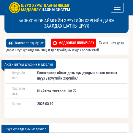
Toggle nav
БАЯНХОНГОР АЙМГИЙН ЭРҮҮГИЙН ХЭРГИЙН ДАВЖ
ЗААЛДАХ ШАТНЫ ШҮҮХ
Та энэ товч дээр
Жагсаалт руу буцах
МЭДЭЭЛЭЛ ШИНЭЧЛЭХ
дарж шүүх хуралдааны явцыг цаг тухайд нь мэдэх боломжтой
Анхан шатны шүүхийн мэдээлэл
Баянхонгор аймаг дахь сум дундын анхан шатны
Шүүхийн
нэр:
шүүх /эрүүгийн хэргийн/
Эрх зүйн
Шийтгэх тогтоол № 72
акт:
Огноо:
2025-03-10
Шүүх хуралдааны мэдээлэл