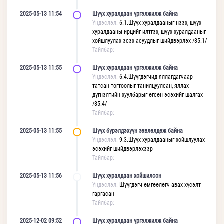
2025-05-13 11:54
Шүүх хуралдаан үргэлжилж байна
Үндэслэл:
6.1.Шүүх хуралдааныг нээх, шүүх
хуралдааны ирцийг илтгэх, шүүх хуралдааныг
хойшлуулах эсэх асуудлыг шийдвэрлэх /35.1/
Тайлбар:
2025-05-13 11:55
Шүүх хуралдаан үргэлжилж байна
Үндэслэл:
6.4.Шүүгдэгчид яллагдагчаар
татсан тогтоолыг танилцуулсан, яллах
дүгнэлтийн хуулбарыг өгсөн эсэхийг шалгах
/35.4/
Тайлбар:
2025-05-13 11:55
Шүүх бүрэлдэхүүн зөвлөлдөж байна
Үндэслэл:
9.3.Шүүх хуралдааныг хойшлуулах
эсэхийг шийдвэрлэхээр
Тайлбар:
2025-05-13 11:56
Шүүх хуралдаан хойшилсон
Үндэслэл:
Шүүгдэгч өмгөөлөгч авах хүсэлт
гаргасан
Тайлбар:
2025-12-02 09:52
Шүүх хуралдаан үргэлжилж байна