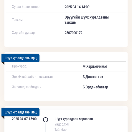
Хурал болох огноо:
2025-04-14 14:00
Эрүүгийн шүүх хуралдааны
Танхим:
танхим
Хэргийн дугаар:
2507000172
Шүүх хуралдааны ирц
Прокурор:
М.Хэрлэнчимэг
Эрх бүхий албан тушаалтан:
Б.Даштогтох
Зөрчилд холбогдогч:
Б.Эрдэнэбаатар
Шүүх хуралдааны явц
2025-04-07 15:00
Шүүх хуралдаан зарласан
Үндэслэл:
Тайлбар: