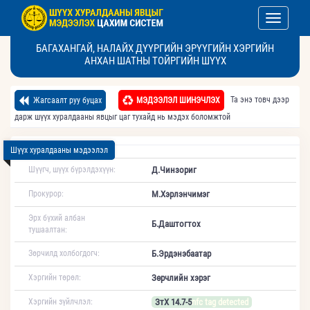
Toggle nav
БАГАХАНГАЙ, НАЛАЙХ ДҮҮРГИЙН ЭРҮҮГИЙН ХЭРГИЙН
АНХАН ШАТНЫ ТОЙРГИЙН ШҮҮХ
Та энэ товч дээр
Жагсаалт руу буцах
МЭДЭЭЛЭЛ ШИНЭЧЛЭХ
дарж шүүх хуралдааны явцыг цаг тухайд нь мэдэх боломжтой
Шүүх хуралдааны мэдээлэл
Шүүгч, шүүх бүрэлдэхүүн:
Д.Чинзориг
Прокурор:
М.Хэрлэнчимэг
Эрх бүхий албан
Б.Даштогтох
тушаалтан:
Зөрчилд холбогдогч:
Б.Эрдэнэбаатар
Хэргийн төрөл:
Зөрчлийн хэрэг
Хэргийн зүйлчлэл:
ЗтХ 14.7-5
nfc tag detected