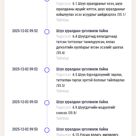
Үндэслэл:
6.1.Шүүх хуралдааныг нээх, шүүх
хуралдааны ирцийг илтгэх, шүүх хуралдааныг
хойшлуулах эсэх асуудлыг шийдвэрлэх /35.1/
Тайлбар:
2025-12-02 09:52
Шүүх хуралдаан үргэлжилж байна
Үндэслэл:
6.4.Шүүгдэгчид яллагдагчаар
татсан тогтоолыг танилцуулсан, яллах
дүгнэлтийн хуулбарыг өгсөн эсэхийг шалгах
/35.4/
Тайлбар:
2025-12-02 09:52
Шүүх хуралдаан үргэлжилж байна
Үндэслэл:
6.5.Шүүх бүрэлдэхүүнийг зарлах,
татгалзан гаргах эрхтэй болохыг тайлбарлах
/35.5/
Тайлбар:
2025-12-02 09:53
Шүүх хуралдаан үргэлжилж байна
Үндэслэл:
6.9.Шүүгдэгчийн мэдүүлгийг
сонсох /35.9/
Тайлбар:
2025-12-02 09:53
Шүүх хуралдаан үргэлжилж байна
Үндэслэл:
6.15.Улсын яллагч, өмгөөлөгч