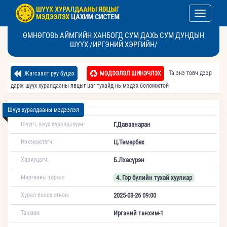
Toggle nav
ӨМНӨГОВЬ АЙМГИЙН ХАНБОГД СУМ ДАХЬ СУМ ДУНДЫН
ШҮҮХ /ИРГЭНИЙ ХЭРГИЙН/
Та энэ товч дээр
Жагсаалт руу буцах
МЭДЭЭЛЭЛ ШИНЭЧЛЭХ
дарж шүүх хуралдааны явцыг цаг тухайд нь мэдэх боломжтой
Шүүх хуралдааны мэдээлэл
Шүүгч, шүүх бүрэлдэхүүн:
Г.Даваанаран
Нэхэмжлэгч:
Ц.Төмөрбөх
Хариуцагч:
Б.Лхасүрэн
Маргааны төрөл:
4. Гэр бүлийн тухай хуулиар
Хурал болох огноо:
2025-03-26 09:00
Танхим:
Иргэний танхим-1