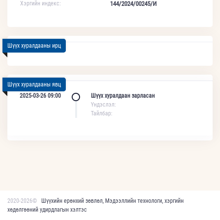
Хэргийн индекс:
144/2024/00245/И
Шүүх хуралдааны ирц
Шүүх хуралдааны явц
2025-03-26 09:00
Шүүх хуралдаан зарласан
Үндэслэл:
Тайлбар:
2020-2026©
Шүүхийн ерөнхий зөвлөл, Мэдээллийн технологи, хэргийн
хөдөлгөөний удирдлагын хэлтэс