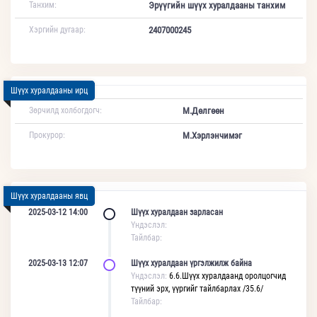
Танхим:
Эрүүгийн шүүх хуралдааны танхим
Хэргийн дугаар:
2407000245
Шүүх хуралдааны ирц
Зөрчилд холбогдогч:
М.Дөлгөөн
Прокурор:
М.Хэрлэнчимэг
Шүүх хуралдааны явц
2025-03-12 14:00
Шүүх хуралдаан зарласан
Үндэслэл:
Тайлбар:
2025-03-13 12:07
Шүүх хуралдаан үргэлжилж байна
Үндэслэл:
6.6.Шүүх хуралдаанд оролцогчид
түүний эрх, үүргийг тайлбарлах /35.6/
Тайлбар: