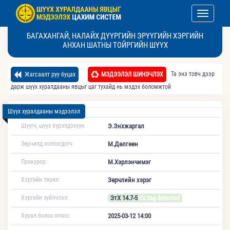
Toggle nav
БАГАХАНГАЙ, НАЛАЙХ ДҮҮРГИЙН ЭРҮҮГИЙН ХЭРГИЙН
АНХАН ШАТНЫ ТОЙРГИЙН ШҮҮХ
Та энэ товч дээр
Жагсаалт руу буцах
МЭДЭЭЛЭЛ ШИНЭЧЛЭХ
дарж шүүх хуралдааны явцыг цаг тухайд нь мэдэх боломжтой
Шүүх хуралдааны мэдээлэл
Шүүгч, шүүх бүрэлдэхүүн:
Э.Энхжаргал
Зөрчилд холбогдогч:
М.Дөлгөөн
Прокурор:
М.Хэрлэнчимэг
Хэргийн төрөл:
Зөрчлийн хэрэг
Хэргийн зүйлчлэл:
ЗтХ 14.7-5
nfc tag detected
Хурал болох огноо:
2025-03-12 14:00