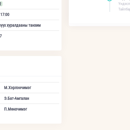
2
Үндэсл
Тайлба
 17:00
шүүх хуралдааны танхим
7
М.Хэрлэнчимэг
Э.Бат-Амгалан
П.Мөнхчимэг