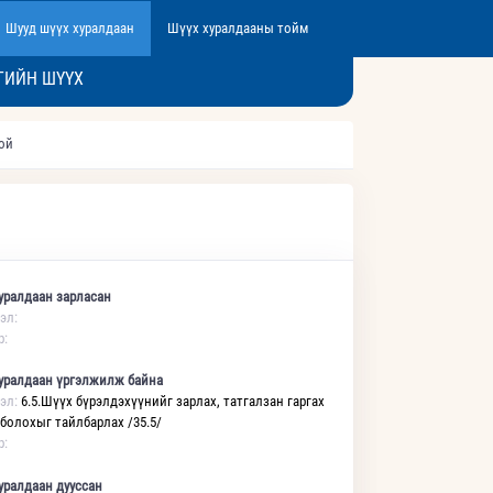
Шууд шүүх хуралдаан
Шүүх хуралдааны тойм
ГИЙН ШҮҮХ
той
уралдаан зарласан
эл:
р:
уралдаан үргэлжилж байна
эл:
6.5.Шүүх бүрэлдэхүүнийг зарлах, татгалзан гаргах
 болохыг тайлбарлах /35.5/
р:
уралдаан дууссан