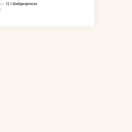
эл:
12.1.Шийдвэрлэсэн
р: