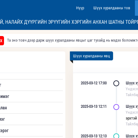
Нүүр
Шүүх хуралдааны тов
АЙ, НАЛАЙХ ДҮҮРГИЙН ЭРҮҮГИЙН ХЭРГИЙН АНХАН ШАТНЫ ТОЙР
Та энэ товч дээр дарж шүүх хуралдааны явцыг цаг тухайд нь мэдэх боломж
Х
Шүүх хуралдааны явц
2025-03-12 17:00
Шүүх х
г
Үндэсл
Тайлба
имэг
2025-03-13 12:11
Шүүх х
алан
Үндэсл
эрхтэй
мэг
Тайлба
хэрэг
2025-03-13 12:13
Шүүх х