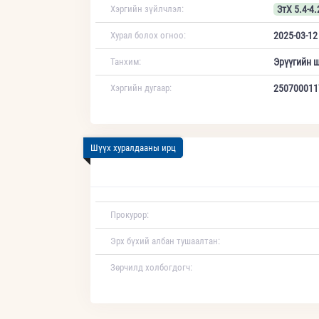
Хэргийн зүйлчлэл:
ЗтХ 5.4-4.
Хурал болох огноо:
2025-03-12
Танхим:
Эрүүгийн 
Хэргийн дугаар:
250700011
Шүүх хуралдааны ирц
Прокурор:
Эрх бүхий албан тушаалтан:
Зөрчилд холбогдогч: