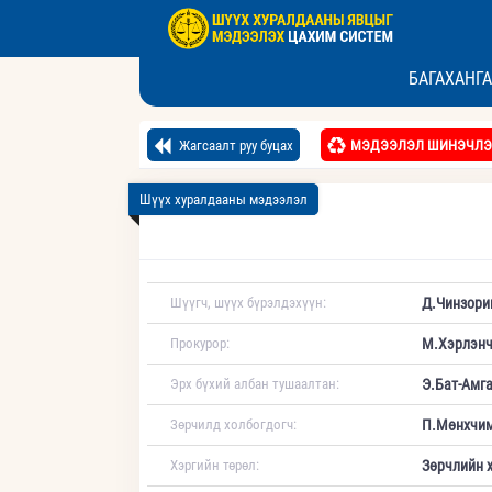
БАГАХАНГ
Жагсаалт руу буцах
МЭДЭЭЛЭЛ ШИНЭЧЛЭ
Шүүх хуралдааны мэдээлэл
Шүүгч, шүүх бүрэлдэхүүн:
Д.Чинзори
Прокурор:
М.Хэрлэнч
Эрх бүхий албан тушаалтан:
Э.Бат-Амг
Зөрчилд холбогдогч:
П.Мөнхчи
Хэргийн төрөл:
Зөрчлийн 