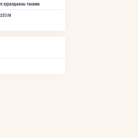
үх хуралдааны танхим
0257/И