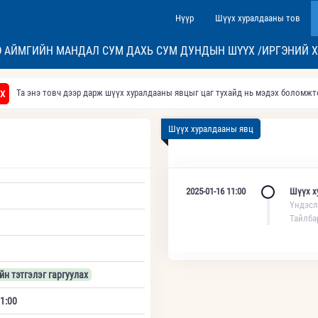
Нүүр
Шүүх хуралдааны тов
 АЙМГИЙН МАНДАЛ СУМ ДАХЬ СУМ ДУНДЫН ШҮҮХ /ИРГЭНИЙ 
Та энэ товч дээр дарж шүүх хуралдааны явцыг цаг тухайд нь мэдэх боломж
Х
Шүүх хуралдааны явц
2025-01-16 11:00
Шүүх х
Үндэсл
Тайлба
йн тэтгэлэг гаргуулах
1:00