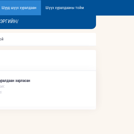
Шууд шүүх хуралдаан
Шүүх хуралдааны тойм
ХЭРГИЙН/
той
уралдаан зарласан
эл:
р: