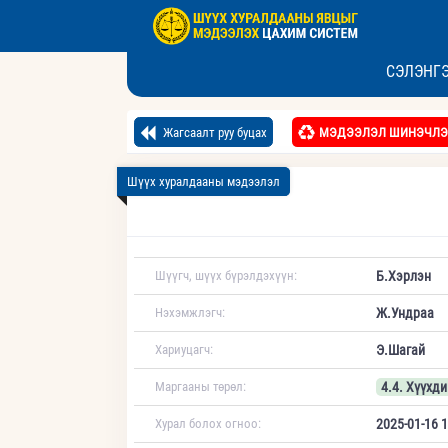
СЭЛЭНГЭ
Жагсаалт руу буцах
МЭДЭЭЛЭЛ ШИНЭЧЛЭ
Шүүх хуралдааны мэдээлэл
Шүүгч, шүүх бүрэлдэхүүн:
Б.Хэрлэн
Нэхэмжлэгч:
Ж.Ундраа
Хариуцагч:
Э.Шагай
Маргааны төрөл:
4.4. Хүүхди
Хурал болох огноо:
2025-01-16 1