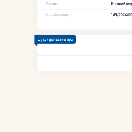
Танхим:
Иргэний шү
Хэргийн индекс:
149/2024/0
Шүүх хуралдааны ирц