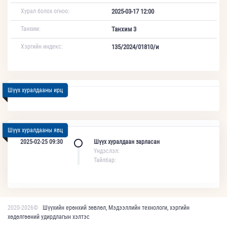
Хурал болох огноо:
2025-03-17 12:00
Танхим:
Танхим 3
Хэргийн индекс:
135/2024/01810/и
Шүүх хуралдааны ирц
Шүүх хуралдааны явц
2025-02-25 09:30
Шүүх хуралдаан зарласан
Үндэслэл:
Тайлбар:
2020-2026©
Шүүхийн ерөнхий зөвлөл, Мэдээллийн технологи, хэргийн
хөдөлгөөний удирдлагын хэлтэс