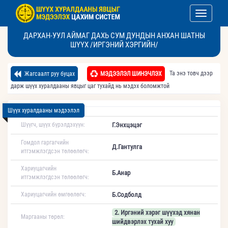
Toggle nav
ДАРХАН-УУЛ АЙМАГ ДАХЬ СУМ ДУНДЫН АНХАН ШАТНЫ
ШҮҮХ /ИРГЭНИЙ ХЭРГИЙН/
Та энэ товч дээр
Жагсаалт руу буцах
МЭДЭЭЛЭЛ ШИНЭЧЛЭХ
дарж шүүх хуралдааны явцыг цаг тухайд нь мэдэх боломжтой
Шүүх хуралдааны мэдээлэл
Шүүгч, шүүх бүрэлдэхүүн:
Г.Энхцэцэг
Гомдол гаргагчийн
Д.Гантулга
итгэмжлэгдсэн төлөөлөгч:
Хариуцагчийн
Б.Анар
итгэмжлэгдсэн төлөөлөгч:
Хариуцагчийн өмгөөлөгч:
Б.Содболд
2. Иргэний хэрэг шүүхэд хянан
Маргааны төрөл:
шийдвэрлэх тухай хуу