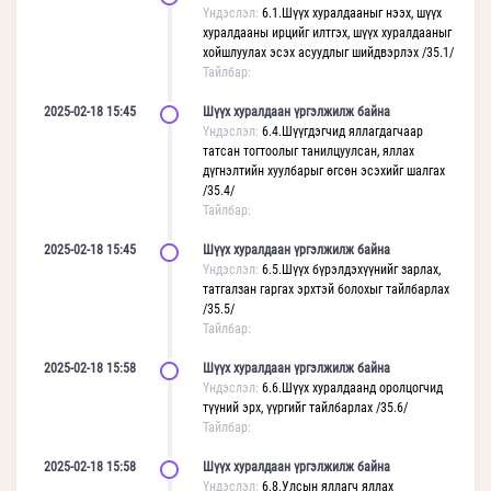
Үндэслэл:
6.1.Шүүх хуралдааныг нээх, шүүх
хуралдааны ирцийг илтгэх, шүүх хуралдааныг
хойшлуулах эсэх асуудлыг шийдвэрлэх /35.1/
Тайлбар:
2025-02-18 15:45
Шүүх хуралдаан үргэлжилж байна
Үндэслэл:
6.4.Шүүгдэгчид яллагдагчаар
татсан тогтоолыг танилцуулсан, яллах
дүгнэлтийн хуулбарыг өгсөн эсэхийг шалгах
/35.4/
Тайлбар:
2025-02-18 15:45
Шүүх хуралдаан үргэлжилж байна
Үндэслэл:
6.5.Шүүх бүрэлдэхүүнийг зарлах,
татгалзан гаргах эрхтэй болохыг тайлбарлах
/35.5/
Тайлбар:
2025-02-18 15:58
Шүүх хуралдаан үргэлжилж байна
Үндэслэл:
6.6.Шүүх хуралдаанд оролцогчид
түүний эрх, үүргийг тайлбарлах /35.6/
Тайлбар:
2025-02-18 15:58
Шүүх хуралдаан үргэлжилж байна
Үндэслэл:
6.8.Улсын яллагч яллах