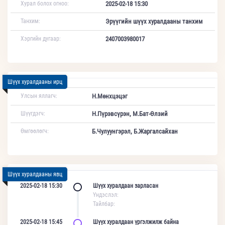
Хурал болох огноо:
2025-02-18 15:30
Танхим:
Эрүүгийн шүүх хуралдааны танхим
Хэргийн дугаар:
2407003980017
Шүүх хуралдааны ирц
Улсын яллагч:
Н.Мөнхцэцэг
Шүүгдэгч:
Н.Пүрэвсүрэн, М.Бат-Өлзий
Өмгөөлөгч:
Б.Чулуунгэрэл, Б.Жаргалсайхан
Шүүх хуралдааны явц
2025-02-18 15:30
Шүүх хуралдаан зарласан
Үндэслэл:
Тайлбар:
2025-02-18 15:45
Шүүх хуралдаан үргэлжилж байна