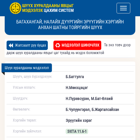
Toggle nav
БАГАХАНГАЙ, НАЛАЙХ ДҮҮРГИЙН ЭРҮҮГИЙН ХЭРГИЙН
АНХАН ШАТНЫ ТОЙРГИЙН ШҮҮХ
Та энэ товч дээр
Жагсаалт руу буцах
МЭДЭЭЛЭЛ ШИНЭЧЛЭХ
дарж шүүх хуралдааны явцыг цаг тухайд нь мэдэх боломжтой
Шүүх хуралдааны мэдээлэл
Шүүгч, шүүх бүрэлдэхүүн:
Б.Баттулга
Улсын яллагч:
Н.Мөнхцэцэг
Шүүгдэгч:
Н.Пүрэвсүрэн, М.Бат-Өлзий
Өмгөөлөгч:
Б.Чулуунгэрэл, Б.Жаргалсайхан
Хэргийн төрөл:
Эрүүгийн хэрэг
Хэргийн зүйлчлэл:
ЭХТА 11.6-1