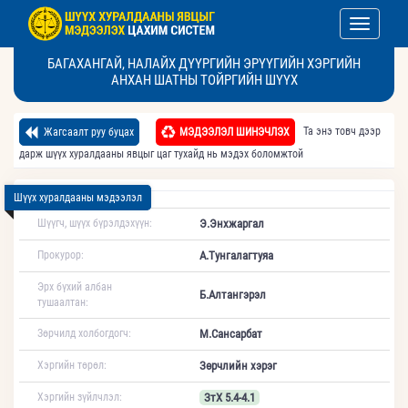
Toggle nav
БАГАХАНГАЙ, НАЛАЙХ ДҮҮРГИЙН ЭРҮҮГИЙН ХЭРГИЙН
АНХАН ШАТНЫ ТОЙРГИЙН ШҮҮХ
Та энэ товч дээр
Жагсаалт руу буцах
МЭДЭЭЛЭЛ ШИНЭЧЛЭХ
дарж шүүх хуралдааны явцыг цаг тухайд нь мэдэх боломжтой
Шүүх хуралдааны мэдээлэл
Шүүгч, шүүх бүрэлдэхүүн:
Э.Энхжаргал
Прокурор:
А.Тунгалагтуяа
Эрх бүхий албан
Б.Алтангэрэл
тушаалтан:
Зөрчилд холбогдогч:
М.Сансарбат
Хэргийн төрөл:
Зөрчлийн хэрэг
Хэргийн зүйлчлэл:
ЗтХ 5.4-4.1