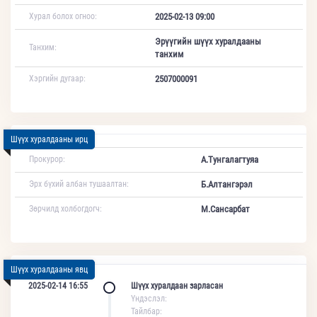
Хурал болох огноо:
2025-02-13 09:00
Эрүүгийн шүүх хуралдааны
Танхим:
танхим
Хэргийн дугаар:
2507000091
Шүүх хуралдааны ирц
Прокурор:
А.Тунгалагтуяа
Эрх бүхий албан тушаалтан:
Б.Алтангэрэл
Зөрчилд холбогдогч:
М.Сансарбат
Шүүх хуралдааны явц
2025-02-14 16:55
Шүүх хуралдаан зарласан
Үндэслэл:
Тайлбар: