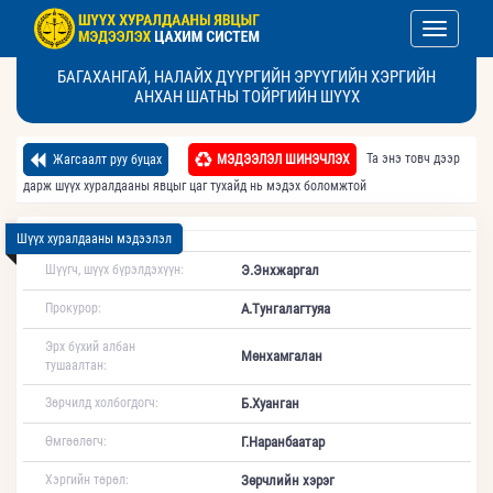
Toggle nav
БАГАХАНГАЙ, НАЛАЙХ ДҮҮРГИЙН ЭРҮҮГИЙН ХЭРГИЙН
АНХАН ШАТНЫ ТОЙРГИЙН ШҮҮХ
Та энэ товч дээр
Жагсаалт руу буцах
МЭДЭЭЛЭЛ ШИНЭЧЛЭХ
дарж шүүх хуралдааны явцыг цаг тухайд нь мэдэх боломжтой
Шүүх хуралдааны мэдээлэл
Шүүгч, шүүх бүрэлдэхүүн:
Э.Энхжаргал
Прокурор:
А.Тунгалагтуяа
Эрх бүхий албан
Мөнхамгалан
тушаалтан:
Зөрчилд холбогдогч:
Б.Хуанган
Өмгөөлөгч:
Г.Наранбаатар
Хэргийн төрөл:
Зөрчлийн хэрэг