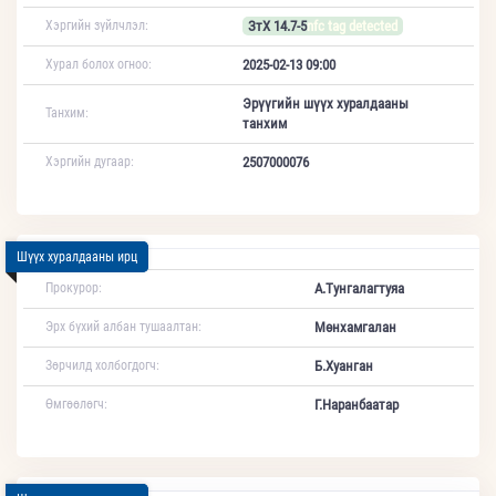
Хэргийн зүйлчлэл:
ЗтХ 14.7-5
nfc tag detected
Хурал болох огноо:
2025-02-13 09:00
Эрүүгийн шүүх хуралдааны
Танхим:
танхим
Хэргийн дугаар:
2507000076
Шүүх хуралдааны ирц
Прокурор:
А.Тунгалагтуяа
Эрх бүхий албан тушаалтан:
Мөнхамгалан
Зөрчилд холбогдогч:
Б.Хуанган
Өмгөөлөгч:
Г.Наранбаатар