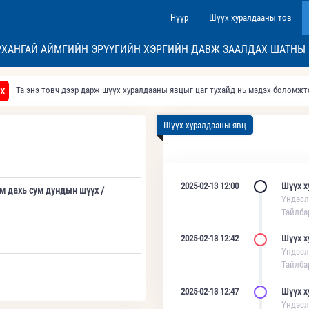
Нүүр
Шүүх хуралдааны тов
ХАНГАЙ АЙМГИЙН ЭРҮҮГИЙН ХЭРГИЙН ДАВЖ ЗААЛДАХ ШАТНЫ
Та энэ товч дээр дарж шүүх хуралдааны явцыг цаг тухайд нь мэдэх боломж
Х
Шүүх хуралдааны явц
2025-02-13 12:00
Шүүх х
м дахь сум дундын шүүх /
Үндэсл
Тайлба
2025-02-13 12:42
Шүүх х
Үндэсл
Тайлба
2025-02-13 12:47
Шүүх х
Үндэсл