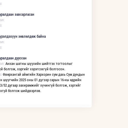
р:
уралдаан завсарласан
эл:
р:
үрэлдэхүүн зөвлөлдөж байна
эл:
р:
уралдаан дууссан
эл:
Анхан шатны шүүхийн шийтгэх тогтоолыг
үй болгож, хэргийг хэрэгсэхгүй болгосон.
р:
Өвөрхангай аймгийн Хархорин сум дахь Сум дундын
н шүүгчийн 2025 оны 01 дүгээр сарын 16-ны өдрийн
З/52 дугаар захирамжийг хүчингүй болгож, хэргийг
эхгүй болгож шийдвэрлэв.