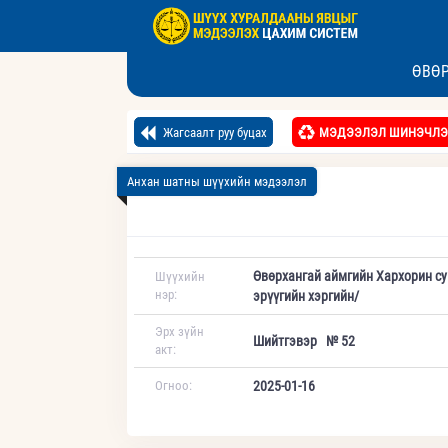
ӨВӨР
Жагсаалт руу буцах
МЭДЭЭЛЭЛ ШИНЭЧЛЭ
Анхан шатны шүүхийн мэдээлэл
Өвөрхангай аймгийн Хархорин су
Шүүхийн
нэр:
эрүүгийн хэргийн/
Эрх зүйн
Шийтгэвэр № 52
акт:
Огноо:
2025-01-16