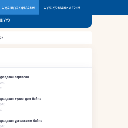
Шууд шүүх хуралдаан
Шүүх хуралдааны тойм
 ШҮҮХ
той
уралдаан зарласан
эл:
р:
уралдаан хүлээгдэж байна
эл:
р:
уралдаан үргэлжилж байна
эл: