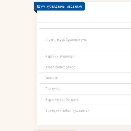
Шүүх хуралдааны мэдээлэл
Шүүгч, шүүх бүрэлдэхүүн:
Хэргийн зүйлчлэл:
Хурал болох огноо:
Танхим:
Прокурор:
Зөрчилд холбогдогч:
Эрх бүхий албан тушаалтан: