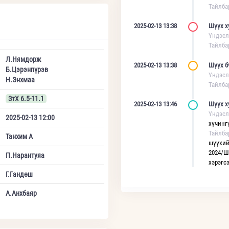
Тайлба
2025-02-13 13:38
Шүүх х
Үндэсл
Тайлба
Л.Нямдорж
2025-02-13 13:38
Шүүх б
Б.Цэрэнпүрэв
Үндэсл
Н.Энхмаа
Тайлба
ЗтХ 6.5-11.1
2025-02-13 13:46
Шүүх х
Үндэсл
2025-02-13 12:00
хүчинг
Тайлба
Танхим А
шүүхий
2024/Ш
П.Нарантуяа
хэрэгс
Г.Гандөш
А.Анхбаяр