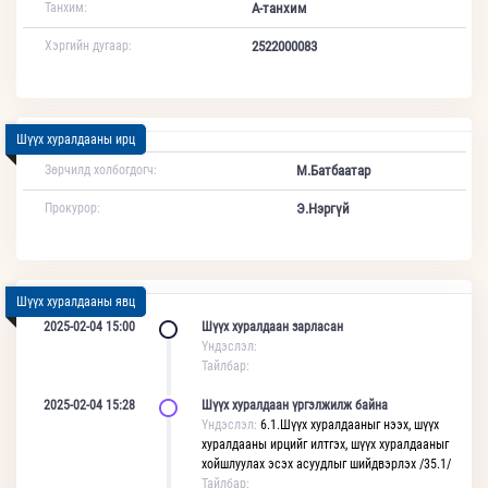
Танхим:
А-танхим
Хэргийн дугаар:
2522000083
Шүүх хуралдааны ирц
Зөрчилд холбогдогч:
М.Батбаатар
Прокурор:
Э.Нэргүй
Шүүх хуралдааны явц
2025-02-04 15:00
Шүүх хуралдаан зарласан
Үндэслэл:
Тайлбар:
2025-02-04 15:28
Шүүх хуралдаан үргэлжилж байна
Үндэслэл:
6.1.Шүүх хуралдааныг нээх, шүүх
хуралдааны ирцийг илтгэх, шүүх хуралдааныг
хойшлуулах эсэх асуудлыг шийдвэрлэх /35.1/
Тайлбар: