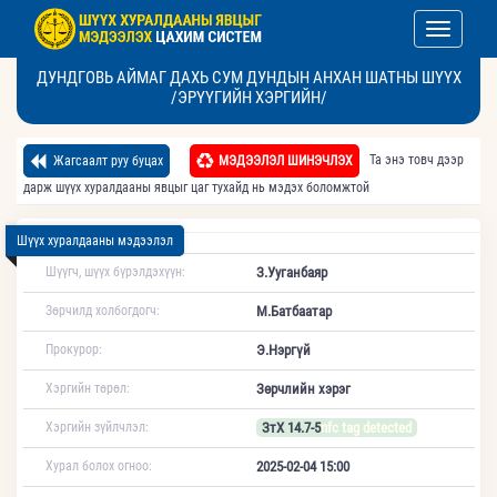
Toggle nav
ДУНДГОВЬ АЙМАГ ДАХЬ СУМ ДУНДЫН АНХАН ШАТНЫ ШҮҮХ
/ЭРҮҮГИЙН ХЭРГИЙН/
Та энэ товч дээр
Жагсаалт руу буцах
МЭДЭЭЛЭЛ ШИНЭЧЛЭХ
дарж шүүх хуралдааны явцыг цаг тухайд нь мэдэх боломжтой
Шүүх хуралдааны мэдээлэл
Шүүгч, шүүх бүрэлдэхүүн:
З.Ууганбаяр
Зөрчилд холбогдогч:
М.Батбаатар
Прокурор:
Э.Нэргүй
Хэргийн төрөл:
Зөрчлийн хэрэг
Хэргийн зүйлчлэл:
ЗтХ 14.7-5
nfc tag detected
Хурал болох огноо:
2025-02-04 15:00