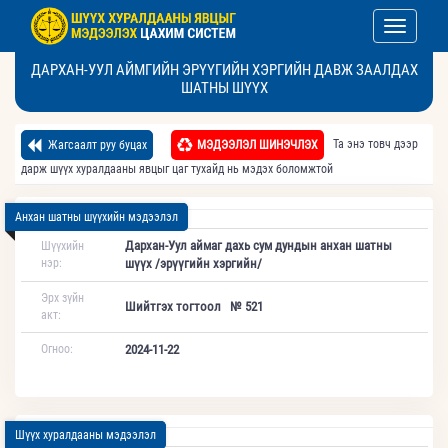
Toggle nav
ДАРХАН-УУЛ АЙМГИЙН ЭРҮҮГИЙН ХЭРГИЙН ДАВЖ ЗААЛДАХ
ШАТНЫ ШҮҮХ
Та энэ товч дээр
Жагсаалт руу буцах
МЭДЭЭЛЭЛ ШИНЭЧЛЭХ
дарж шүүх хуралдааны явцыг цаг тухайд нь мэдэх боломжтой
Анхан шатны шүүхийн мэдээлэл
Дархан-Уул аймаг дахь сум дундын анхан шатны
Шүүхийн
нэр:
шүүх /эрүүгийн хэргийн/
Эрх зүйн
Шийтгэх тогтоол № 521
акт:
Огноо:
2024-11-22
Шүүх хуралдааны мэдээлэл