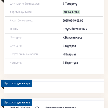
Шүүгч, шүүх бүрэлдэхүүн:
З.Төмөрхүү
Хэргийн зүйлчлэл:
ЭХТА 17.3-1
Хурал болох огноо:
2025-02-19 09:00
Танхим:
Шүүхийн танхим 2
Прокурор:
К.Нанжинханд
Шүүгдэгч:
Б.Одгэрэл
Шүүгдэгчийн өмгөөлөгч:
Н.Баярмаа
Хохирогч:
Б.Гэрэлтуяа
Шүүх хуралдааны ирц
Шүүх хуралдааны явц