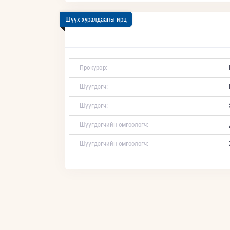
Шүүх хуралдааны ирц
Прокурор:
Шүүгдэгч:
Шүүгдэгч:
Шүүгдэгчийн өмгөөлөгч:
Шүүгдэгчийн өмгөөлөгч: