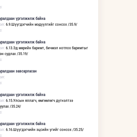
р:
уралдаан үргэлжилж байна
эл:
6.9.Шүүгдэгчийн мэдүүлгийг сонсох /35.9/
р:
уралдаан үргэлжилж байна
эл:
6.13.Эд мөрийн баримт, бичмэл нотлох баримтыг
н судлах /35.19/
р:
уралдаан завсарласан
эл:
р:
уралдаан үргэлжилж байна
эл:
6.15.Улсын яллагч, өмгөөлөгч дүгнэлтээ
уулах /35.24/
р:
уралдаан үргэлжилж байна
эл:
6.16.Шүүгдэгчийн эцсийн үгийг сонсох /35.25/
р: