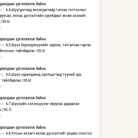
уралдаан үргэлжилж байна
эл:
6.4.Шүүгдэгчид яллагдагчаар татсан тогтоолыг
уулсан, яллах дүгнэлтийн хуулбарыг өгсөн эсэхийг
/35.4/
р:
уралдаан үргэлжилж байна
эл:
6.5.Шүүх бүрэлдэхүүнийг зарлах, татгалзан гаргах
 болохыг тайлбарлах /35.5/
р:
уралдаан үргэлжилж байна
эл:
6.6.Шүүх хуралдаанд оролцогчид түүний эрх,
 тайлбарлах /35.6/
р:
уралдаан үргэлжилж байна
эл:
6.7.Шүүхийн хэлэлцүүлэг явуулах дараалал
 /35.7/
р:
уралдаан үргэлжилж байна
эл:
6.8.Улсын яллагч яллах дүгнэлтийг уншин сонсгох