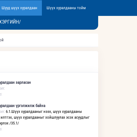
Шууд шүүх хуралдаан
Шүүх хуралдааны тойм
ХЭРГИЙН/
той
уралдаан зарласан
эл:
р:
уралдаан үргэлжилж байна
эл:
6.1.Шүүх хуралдааныг нээх, шүүх хуралдааны
 илтгэх, шүүх хуралдааныг хойшлуулах эсэх асуудлыг
рлэх /35.1/
р: