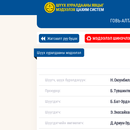
ГОВЬ-АЛ
Жагсаалт руу буцах
МЭДЭЭЛЭЛ ШИНЭЧЛЭ
Шүүх хуралдааны мэдээлэл
Шүүгч, шүүх бүрэлдэхүүн:
Н.Оюунбил
Прокурор:
Б.Түвшинтө
Шүүгдэгч:
Б.Бат-Эрдэ
Шүүгдэгч:
Э.Энхсайха
Шүүгдэгчийн өмгөөлөгч:
Д.Ариун-Эр