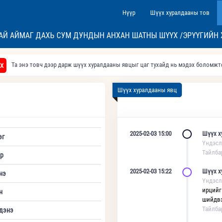
Нүүр
Шүүх хуралдааны тов
ТАЙ АЙМАГ ДАХЬ СУМ ДУНДЫН АНХАН ШАТНЫ ШҮҮХ /ЭРҮҮГИЙН 
Та энэ товч дээр дарж шүүх хуралдааны явцыг цаг тухайд нь мэдэх боломж
Х
Шүүх хуралдааны явц
2025-02-03 15:00
Шүүх х
эг
Үндэсл
Тайлба
р
2025-02-03 15:22
Шүүх х
нэ
Үндэсл
ирцийг
н
шийдвэ
Тайлба
дэнэ