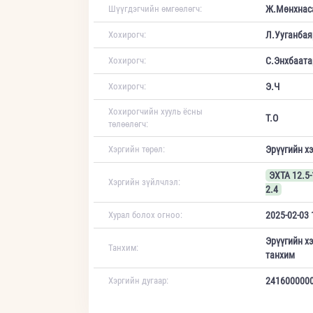
Шүүгдэгчийн өмгөөлөгч:
Ж.Мөнхнас
Хохирогч:
Л.Ууганбая
Хохирогч:
С.Энхбаата
Хохирогч:
Э.Ч
Хохирогчийн хууль ёсны
Т.О
төлөөлөгч:
Хэргийн төрөл:
Эрүүгийн х
ЭХТА 12.5-
Хэргийн зүйлчлэл:
2.4
Хурал болох огноо:
2025-02-03 
Эрүүгийн х
Танхим:
танхим
Хэргийн дугаар:
241600000