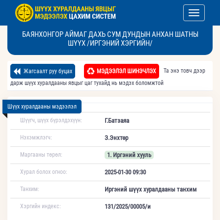
Toggle nav
БАЯНХОНГОР АЙМАГ ДАХЬ СУМ ДУНДЫН АНХАН ШАТНЫ
ШҮҮХ /ИРГЭНИЙ ХЭРГИЙН/
Та энэ товч дээр
Жагсаалт руу буцах
МЭДЭЭЛЭЛ ШИНЭЧЛЭХ
дарж шүүх хуралдааны явцыг цаг тухайд нь мэдэх боломжтой
Шүүх хуралдааны мэдээлэл
Шүүгч, шүүх бүрэлдэхүүн:
Г.Батзаяа
Нэхэмжлэгч:
З.Энхтөр
Маргааны төрөл:
1. Иргэний хууль
Хурал болох огноо:
2025-01-30 09:30
Танхим:
Иргэний шүүх хуралдааны танхим
Хэргийн индекс:
131/2025/00005/и