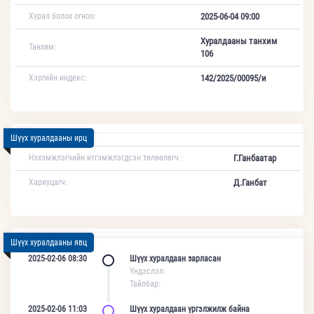
Хурал болох огноо:
2025-06-04 09:00
Хуралдааны танхим
Танхим:
106
Хэргийн индекс:
142/2025/00095/и
Шүүх хуралдааны ирц
Нэхэмжлэгчийн итгэмжлэгдсэн төлөөлөгч :
Г.Ганбаатар
Хариуцагч:
Д.Ганбат
Шүүх хуралдааны явц
2025-02-06 08:30
Шүүх хуралдаан зарласан
Үндэслэл:
Тайлбар:
2025-02-06 11:03
Шүүх хуралдаан үргэлжилж байна