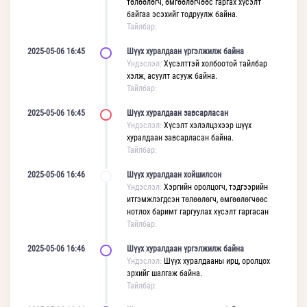
төлөөлөгч, өмгөөлөгчөөс гаргах хүсэлт
байгаа эсэхийг тодруулж байна.
Тайлбар:
2025-05-06 16:45
Шүүх хуралдаан үргэлжилж байна
Үндэслэл:
Хүсэлттэй холбоотой тайлбар
хэлж, асуулт асууж байна.
Тайлбар:
2025-05-06 16:45
Шүүх хуралдаан завсарласан
Үндэслэл:
Хүсэлт хэлэлцэхээр шүүх
хуралдаан завсарласан байна.
Тайлбар:
2025-05-06 16:46
Шүүх хуралдаан хойшилсон
Үндэслэл:
Хэргийн оролцогч, тэдгээрийн
итгэмжлэгдсэн төлөөлөгч, өмгөөлөгчөөс
нотлох баримт гаргуулах хүсэлт гаргасан
Тайлбар:
2025-05-06 16:46
Шүүх хуралдаан үргэлжилж байна
Үндэслэл:
Шүүх хуралдааны ирц, оролцох
эрхийг шалгаж байна.
Тайлбар: