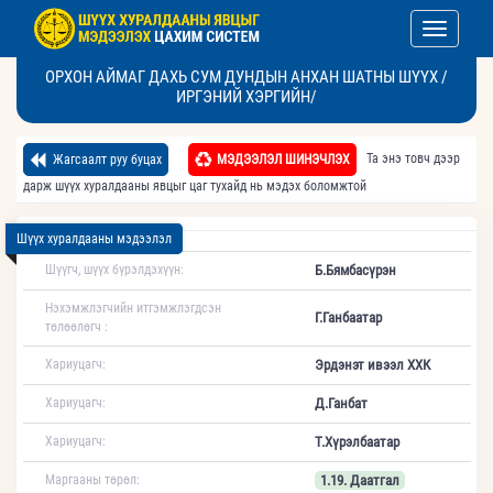
Toggle nav
ОРХОН АЙМАГ ДАХЬ СУМ ДУНДЫН АНХАН ШАТНЫ ШҮҮХ /
ИРГЭНИЙ ХЭРГИЙН/
Та энэ товч дээр
Жагсаалт руу буцах
МЭДЭЭЛЭЛ ШИНЭЧЛЭХ
дарж шүүх хуралдааны явцыг цаг тухайд нь мэдэх боломжтой
Шүүх хуралдааны мэдээлэл
Шүүгч, шүүх бүрэлдэхүүн:
Б.Бямбасүрэн
Нэхэмжлэгчийн итгэмжлэгдсэн
Г.Ганбаатар
төлөөлөгч :
Хариуцагч:
Эрдэнэт ивээл ХХК
Хариуцагч:
Д.Ганбат
Хариуцагч:
Т.Хүрэлбаатар
Маргааны төрөл:
1.19. Даатгал