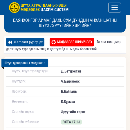
Toggle nav
БАЯНХОНГОР АЙМАГ ДАХЬ СУМ ДУНДЫН АНХАН ШАТНЫ
ШҮҮХ /ЭРҮҮГИЙН ХЭРГИЙН/
Та энэ товч дээр
Жагсаалт руу буцах
МЭДЭЭЛЭЛ ШИНЭЧЛЭХ
дарж шүүх хуралдааны явцыг цаг тухайд нь мэдэх боломжтой
Шүүх хуралдааны мэдээлэл
Шүүгч, шүүх бүрэлдэхүүн:
Д.Батцэнгэл
Шүүгдэгч:
Ч.Баянмөнх
Прокурор:
Б.Байгаль
Өмгөөлөгч:
Б.Бурмаа
Хэргийн төрөл:
Эрүүгийн хэрэг
Хэргийн зүйлчлэл:
ЭХТА 17.1-1