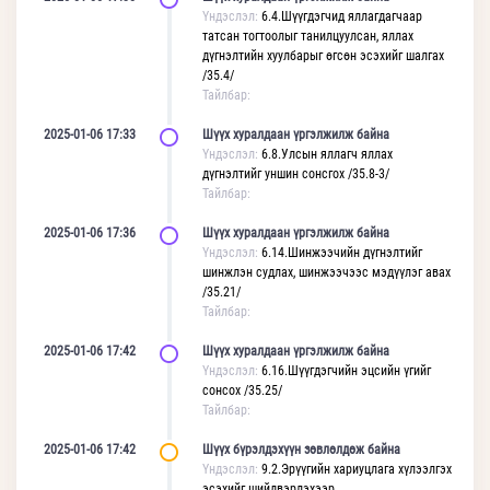
Үндэслэл:
6.4.Шүүгдэгчид яллагдагчаар
татсан тогтоолыг танилцуулсан, яллах
дүгнэлтийн хуулбарыг өгсөн эсэхийг шалгах
/35.4/
Тайлбар:
2025-01-06 17:33
Шүүх хуралдаан үргэлжилж байна
Үндэслэл:
6.8.Улсын яллагч яллах
дүгнэлтийг уншин сонсгох /35.8-3/
Тайлбар:
2025-01-06 17:36
Шүүх хуралдаан үргэлжилж байна
Үндэслэл:
6.14.Шинжээчийн дүгнэлтийг
шинжлэн судлах, шинжээчээс мэдүүлэг авах
/35.21/
Тайлбар:
2025-01-06 17:42
Шүүх хуралдаан үргэлжилж байна
Үндэслэл:
6.16.Шүүгдэгчийн эцсийн үгийг
сонсох /35.25/
Тайлбар:
2025-01-06 17:42
Шүүх бүрэлдэхүүн зөвлөлдөж байна
Үндэслэл:
9.2.Эрүүгийн хариуцлага хүлээлгэх
эсэхийг шийдвэрлэхээр