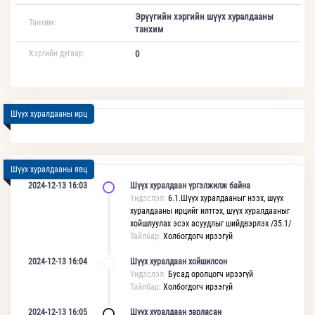
Эрүүгийн хэргийн шүүх хуралдааны
Танхим:
танхим
Хэргийн дугаар:
0
Шүүх хуралдааны ирц
Шүүх хуралдааны явц
2024-12-13 16:03
Шүүх хуралдаан үргэлжилж байна
Үндэслэл:
6.1.Шүүх хуралдааныг нээх, шүүх
хуралдааны ирцийг илтгэх, шүүх хуралдааныг
хойшлуулах эсэх асуудлыг шийдвэрлэх /35.1/
Тайлбар:
Холбогдогч ирээгүй
2024-12-13 16:04
Шүүх хуралдаан хойшилсон
Үндэслэл:
Бусад оролцогч ирээгүй
Тайлбар:
Холбогдогч ирээгүй
2024-12-13 16:05
Шүүх хуралдаан зарласан