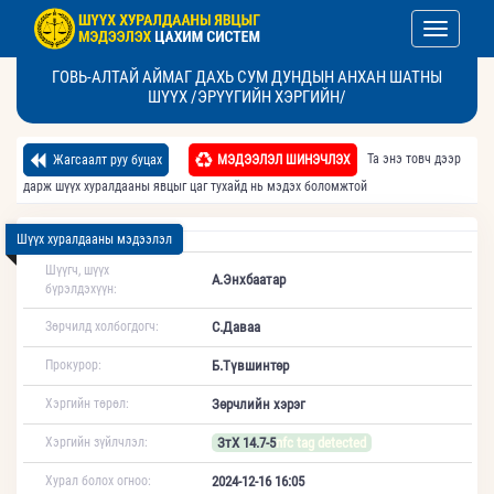
Toggle nav
ГОВЬ-АЛТАЙ АЙМАГ ДАХЬ СУМ ДУНДЫН АНХАН ШАТНЫ
ШҮҮХ /ЭРҮҮГИЙН ХЭРГИЙН/
Та энэ товч дээр
Жагсаалт руу буцах
МЭДЭЭЛЭЛ ШИНЭЧЛЭХ
дарж шүүх хуралдааны явцыг цаг тухайд нь мэдэх боломжтой
Шүүх хуралдааны мэдээлэл
Шүүгч, шүүх
А.Энхбаатар
бүрэлдэхүүн:
Зөрчилд холбогдогч:
С.Даваа
Прокурор:
Б.Түвшинтөр
Хэргийн төрөл:
Зөрчлийн хэрэг
Хэргийн зүйлчлэл:
ЗтХ 14.7-5
nfc tag detected
Хурал болох огноо:
2024-12-16 16:05