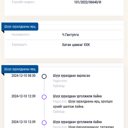
Хэргийн индекс:
101/2022/06640/И
Шүүх хуралдааны ирц
Нэхэмжлэгч:
Ч.Гантулга
Хариуцагч:
Хатан цамхаг ХХК
Шүүх хуралдааны явц
2024-12-10 08:30
Шүүх хуралдаан зарласан
Үндэслэл:
Тайлбар:
2024-12-10 12:39
Шүүх хуралдаан үргэлжилж байна
Үндэслэл:
Шүүх хуралдааны ирц, оролцох
эрхийг шалгаж байна.
Тайлбар:
2024-12-10 12:39
Шүүх хуралдаан үргэлжилж байна
Үндэслэл:
Шүүх бүрэлдэхүүнээс татгалзах