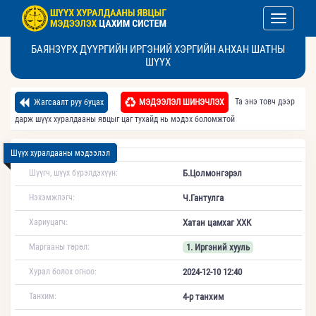
Toggle nav
БАЯНЗҮРХ ДҮҮРГИЙН ИРГЭНИЙ ХЭРГИЙН АНХАН ШАТНЫ
ШҮҮХ
Та энэ товч дээр
Жагсаалт руу буцах
МЭДЭЭЛЭЛ ШИНЭЧЛЭХ
дарж шүүх хуралдааны явцыг цаг тухайд нь мэдэх боломжтой
Шүүх хуралдааны мэдээлэл
Шүүгч, шүүх бүрэлдэхүүн:
Б.Цолмонгэрэл
Нэхэмжлэгч:
Ч.Гантулга
Хариуцагч:
Хатан цамхаг ХХК
Маргааны төрөл:
1. Иргэний хууль
Хурал болох огноо:
2024-12-10 12:40
Танхим:
4-р танхим