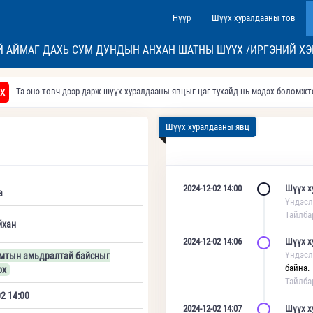
Нүүр
Шүүх хуралдааны тов
Й АЙМАГ ДАХЬ СУМ ДУНДЫН АНХАН ШАТНЫ ШҮҮХ /ИРГЭНИЙ ХЭ
Та энэ товч дээр дарж шүүх хуралдааны явцыг цаг тухайд нь мэдэх боломж
Х
Шүүх хуралдааны явц
2024-12-02 14:00
Шүүх х
а
Үндэсл
Тайлба
йхан
2024-12-02 14:06
Шүүх х
Үндэсл
амтын амьдралтай байсныг
байна.
ох
Тайлба
2 14:00
2024-12-02 14:07
Шүүх х