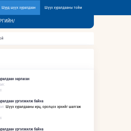
Шууд шүүх хуралдаан
Шүүх хуралдааны тойм
РГИЙН/
той
уралдаан зарласан
эл:
р:
уралдаан үргэлжилж байна
эл:
Шүүх хуралдааны ирц, оролцох эрхийг шалгаж
р:
уралдаан үргэлжилж байна