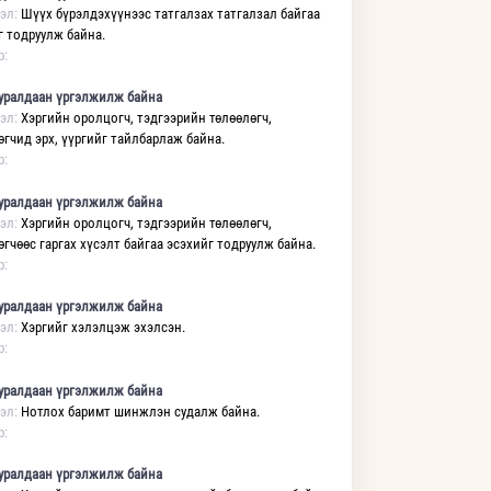
эл:
Шүүх бүрэлдэхүүнээс татгалзах татгалзал байгаа
г тодруулж байна.
р:
уралдаан үргэлжилж байна
эл:
Хэргийн оролцогч, тэдгээрийн төлөөлөгч,
өгчид эрх, үүргийг тайлбарлаж байна.
р:
уралдаан үргэлжилж байна
эл:
Хэргийн оролцогч, тэдгээрийн төлөөлөгч,
өгчөөс гаргах хүсэлт байгаа эсэхийг тодруулж байна.
р:
уралдаан үргэлжилж байна
эл:
Хэргийг хэлэлцэж эхэлсэн.
р:
уралдаан үргэлжилж байна
эл:
Нотлох баримт шинжлэн судалж байна.
р:
уралдаан үргэлжилж байна