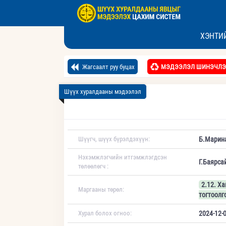
ХЭНТИ
Жагсаалт руу буцах
МЭДЭЭЛЭЛ ШИНЭЧЛЭ
Шүүх хуралдааны мэдээлэл
Шүүгч, шүүх бүрэлдэхүүн:
Б.Марин
Нэхэмжлэгчийн итгэмжлэгдсэн
Г.Баярса
төлөөлөгч :
2.12. Х
Маргааны төрөл:
тогтоолг
Хурал болох огноо:
2024-12-0