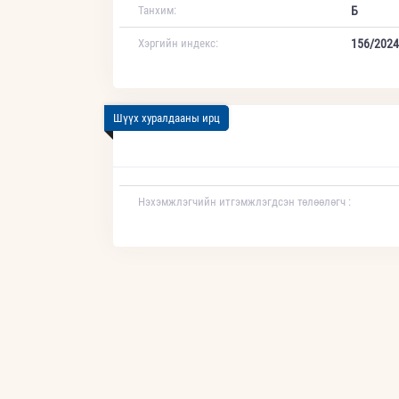
Танхим:
Б
Хэргийн индекс:
156/2024
Шүүх хуралдааны ирц
Нэхэмжлэгчийн итгэмжлэгдсэн төлөөлөгч :