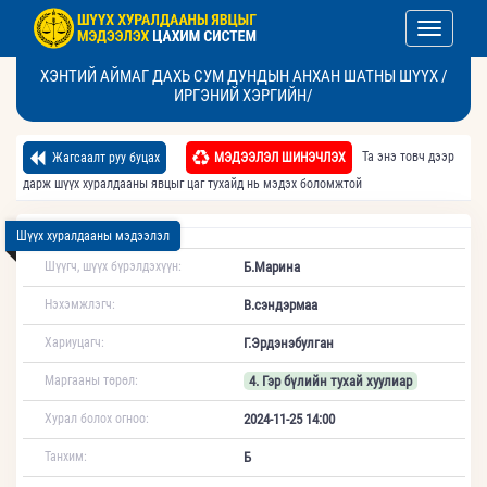
Toggle nav
ХЭНТИЙ АЙМАГ ДАХЬ СУМ ДУНДЫН АНХАН ШАТНЫ ШҮҮХ /
ИРГЭНИЙ ХЭРГИЙН/
Та энэ товч дээр
Жагсаалт руу буцах
МЭДЭЭЛЭЛ ШИНЭЧЛЭХ
дарж шүүх хуралдааны явцыг цаг тухайд нь мэдэх боломжтой
Шүүх хуралдааны мэдээлэл
Шүүгч, шүүх бүрэлдэхүүн:
Б.Марина
Нэхэмжлэгч:
В.сэндэрмаа
Хариуцагч:
Г.Эрдэнэбулган
Маргааны төрөл:
4. Гэр бүлийн тухай хуулиар
Хурал болох огноо:
2024-11-25 14:00
Танхим:
Б