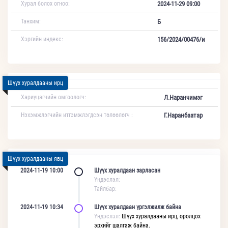
Хурал болох огноо:
2024-11-29 09:00
Танхим:
Б
Хэргийн индекс:
156/2024/00476/и
Шүүх хуралдааны ирц
Хариуцагчийн өмгөөлөгч:
Л.Наранчимэг
Нэхэмжлэгчийн итгэмжлэгдсэн төлөөлөгч :
Г.Наранбаатар
Шүүх хуралдааны явц
2024-11-19 10:00
Шүүх хуралдаан зарласан
Үндэслэл:
Тайлбар:
2024-11-19 10:34
Шүүх хуралдаан үргэлжилж байна
Үндэслэл:
Шүүх хуралдааны ирц, оролцох
эрхийг шалгаж байна.