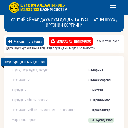
Toggle nav
ХЭНТИЙ АЙМАГ ДАХЬ СУМ ДУНДЫН АНХАН ШАТНЫ ШҮҮХ /
ИРГЭНИЙ ХЭРГИЙН/
Та энэ товч дээр
Жагсаалт руу буцах
МЭДЭЭЛЭЛ ШИНЭЧЛЭХ
дарж шүүх хуралдааны явцыг цаг тухайд нь мэдэх боломжтой
Шүүх хуралдааны мэдээлэл
Шүүгч, шүүх бүрэлдэхүүн:
Б.Марина
Нэхэмжлэгч:
С.Мөнхжаргал
Хариуцагч:
Г.Энхтуяа
Хариуцагчийн өмгөөлөгч:
Л.Наранчимэг
Нэхэмжлэгчийн итгэмжлэгдсэн төлөөлөгч :
Г.Наранбаатар
Маргааны төрөл:
1.4. Бусад зээл