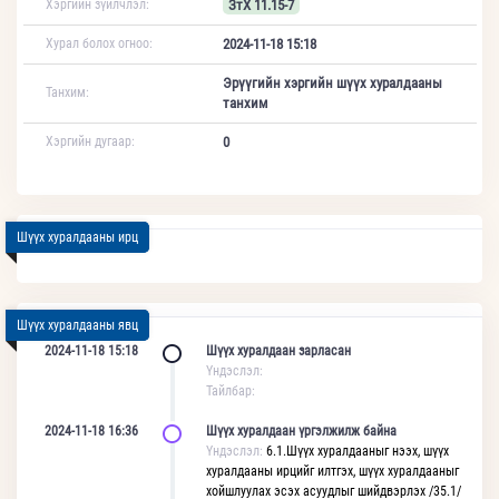
Хэргийн зүйлчлэл:
ЗтХ 11.15-7
Хурал болох огноо:
2024-11-18 15:18
Эрүүгийн хэргийн шүүх хуралдааны
Танхим:
танхим
Хэргийн дугаар:
0
Шүүх хуралдааны ирц
Шүүх хуралдааны явц
2024-11-18 15:18
Шүүх хуралдаан зарласан
Үндэслэл:
Тайлбар:
2024-11-18 16:36
Шүүх хуралдаан үргэлжилж байна
Үндэслэл:
6.1.Шүүх хуралдааныг нээх, шүүх
хуралдааны ирцийг илтгэх, шүүх хуралдааныг
хойшлуулах эсэх асуудлыг шийдвэрлэх /35.1/