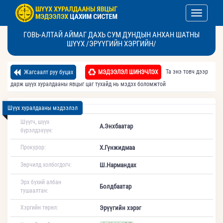
Toggle nav
ГОВЬ-АЛТАЙ АЙМАГ ДАХЬ СУМ ДУНДЫН АНХАН ШАТНЫ
ШҮҮХ /ЭРҮҮГИЙН ХЭРГИЙН/
Та энэ товч дээр
Жагсаалт руу буцах
МЭДЭЭЛЭЛ ШИНЭЧЛЭХ
дарж шүүх хуралдааны явцыг цаг тухайд нь мэдэх боломжтой
Шүүх хуралдааны мэдээлэл
Шүүгч, шүүх
А.Энхбаатар
бүрэлдэхүүн:
Прокурор:
Х.Гүнжидмаа
Зөрчилд холбогдогч:
Ш.Нармандах
Эрх бүхий албан
Болдбаатар
тушаалтан:
Хэргийн төрөл:
Эрүүгийн хэрэг