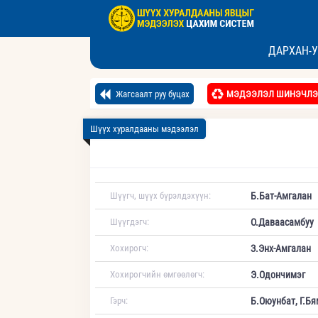
ДАРХАН-У
Жагсаалт руу буцах
МЭДЭЭЛЭЛ ШИНЭЧЛЭ
Шүүх хуралдааны мэдээлэл
Шүүгч, шүүх бүрэлдэхүүн:
Б.Бат-Амгалан
Шүүгдэгч:
О.Даваасамбуу
Хохирогч:
З.Энх-Амгалан
Хохирогчийн өмгөөлөгч:
Э.Одончимэг
Гэрч:
Б.Оюунбат, Г.Бя