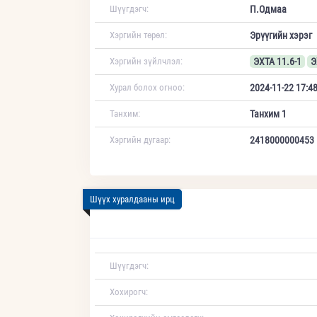
Шүүгдэгч:
П.Одмаа
Хэргийн төрөл:
Эрүүгийн хэрэг
Хэргийн зүйлчлэл:
ЭХТА 11.6-1
Э
Хурал болох огноо:
2024-11-22 17:4
Танхим:
Танхим 1
Хэргийн дугаар:
2418000000453
Шүүх хуралдааны ирц
Шүүгдэгч:
Хохирогч: