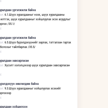
р:
уралдаан үргэлжилж байна
эл:
6.1.Шүүх хуралдааныг нээх, шүүх хуралдааны
 илтгэх, шүүх хуралдааныг хойшлуулах эсэх асуудлыг
рлэх /35.1/
р:
уралдаан үргэлжилж байна
эл:
6.5.Шүүх бүрэлдэхүүнийг зарлах, татгалзан гаргах
 болохыг тайлбарлах /35.5/
р:
уралдаан завсарласан
эл:
Хүсэлт хэлэлцэхээр шүүх хуралдаан завсарласан
р:
үрэлдэхүүн зөвлөлдөж байна
эл:
9.3.Шүүх хуралдааныг хойшлуулах эсэхийг
рлэхээр
р:
уралдаан хойшилсон