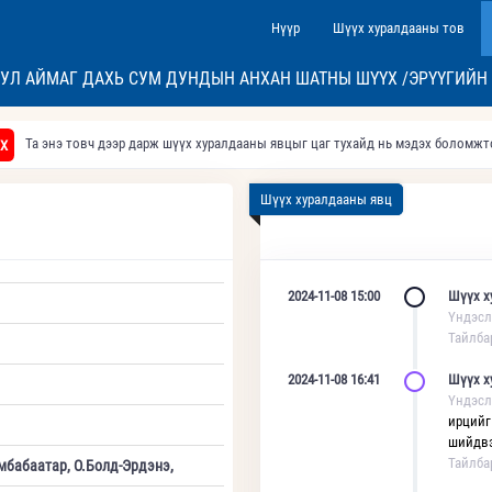
Нүүр
Шүүх хуралдааны тов
УЛ АЙМАГ ДАХЬ СУМ ДУНДЫН АНХАН ШАТНЫ ШҮҮХ /ЭРҮҮГИЙН
Та энэ товч дээр дарж шүүх хуралдааны явцыг цаг тухайд нь мэдэх боломж
Х
Шүүх хуралдааны явц
2024-11-08 15:00
Шүүх х
Үндэсл
Тайлба
2024-11-08 16:41
Шүүх х
Үндэсл
ирцийг
шийдвэ
Тайлба
мбабаатар, О.Болд-Эрдэнэ,