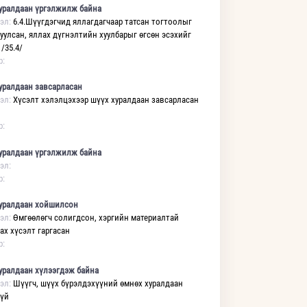
уралдаан үргэлжилж байна
эл:
6.4.Шүүгдэгчид яллагдагчаар татсан тогтоолыг
уулсан, яллах дүгнэлтийн хуулбарыг өгсөн эсэхийг
/35.4/
р:
уралдаан завсарласан
эл:
Хүсэлт хэлэлцэхээр шүүх хуралдаан завсарласан
р:
уралдаан үргэлжилж байна
эл:
р:
уралдаан хойшилсон
эл:
Өмгөөлөгч солигдсон, хэргийн материалтай
ах хүсэлт гаргасан
р:
уралдаан хүлээгдэж байна
эл:
Шүүгч, шүүх бүрэлдэхүүний өмнөх хуралдаан
гүй