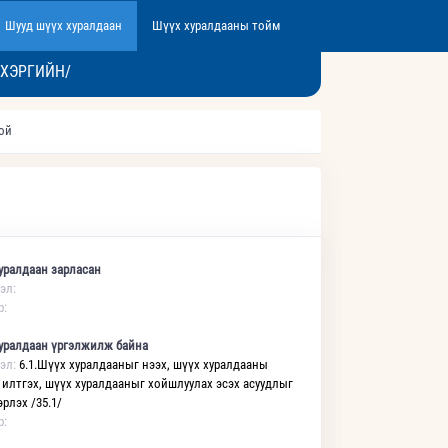
Шууд шүүх хуралдаан
Шүүх хуралдааны тойм
 ХЭРГИЙН/
той
уралдаан зарласан
эл:
р:
уралдаан үргэлжилж байна
эл:
6.1.Шүүх хуралдааныг нээх, шүүх хуралдааны
 илтгэх, шүүх хуралдааныг хойшлуулах эсэх асуудлыг
рлэх /35.1/
р: