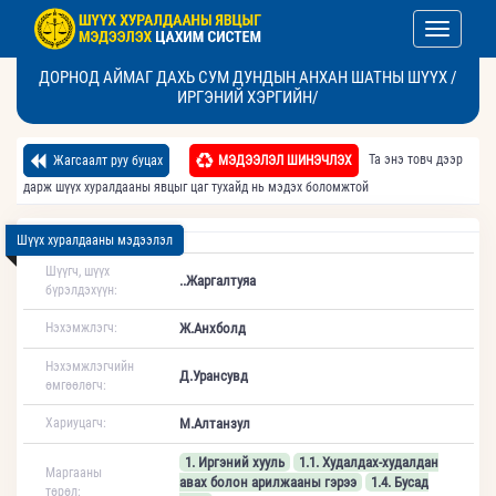
Toggle nav
ДОРНОД АЙМАГ ДАХЬ СУМ ДУНДЫН АНХАН ШАТНЫ ШҮҮХ /
ИРГЭНИЙ ХЭРГИЙН/
Та энэ товч дээр
Жагсаалт руу буцах
МЭДЭЭЛЭЛ ШИНЭЧЛЭХ
дарж шүүх хуралдааны явцыг цаг тухайд нь мэдэх боломжтой
Шүүх хуралдааны мэдээлэл
Шүүгч, шүүх
..Жаргалтуяа
бүрэлдэхүүн:
Нэхэмжлэгч:
Ж.Анхболд
Нэхэмжлэгчийн
Д.Урансувд
өмгөөлөгч:
Хариуцагч:
М.Алтанзул
1. Иргэний хууль
1.1. Худалдах-худалдан
Маргааны
авах болон арилжааны гэрээ
1.4. Бусад
төрөл: