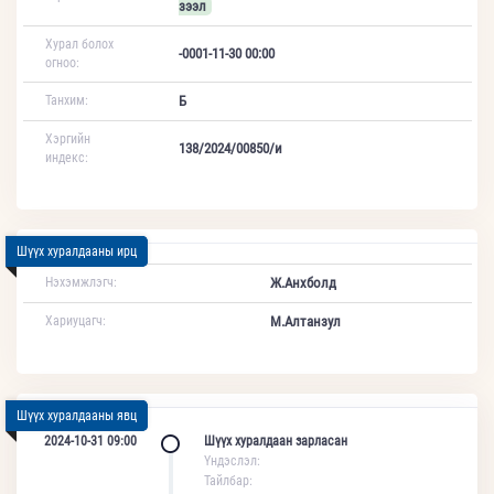
зээл
Хурал болох
-0001-11-30 00:00
огноо:
Танхим:
Б
Хэргийн
138/2024/00850/и
индекс:
Шүүх хуралдааны ирц
Нэхэмжлэгч:
Ж.Анхболд
Хариуцагч:
М.Алтанзул
Шүүх хуралдааны явц
2024-10-31 09:00
Шүүх хуралдаан зарласан
Үндэслэл:
Тайлбар: