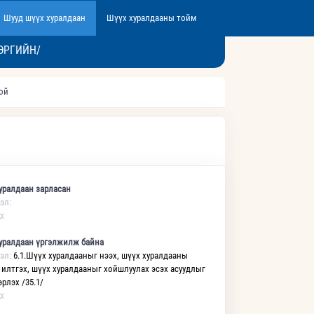
Шууд шүүх хуралдаан
Шүүх хуралдааны тойм
ЭРГИЙН/
той
уралдаан зарласан
эл:
р:
уралдаан үргэлжилж байна
эл:
6.1.Шүүх хуралдааныг нээх, шүүх хуралдааны
 илтгэх, шүүх хуралдааныг хойшлуулах эсэх асуудлыг
рлэх /35.1/
р: