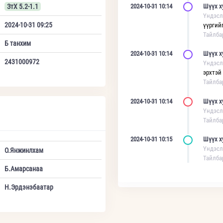
ЗтХ 5.2-1.1
2024-10-31 10:14
Шүүх х
Үндэсл
2024-10-31 09:25
үүргийг
Тайлба
Б танхим
2024-10-31 10:14
Шүүх х
2431000972
Үндэсл
эрхтэй
Тайлба
2024-10-31 10:14
Шүүх х
Үндэсл
Тайлба
2024-10-31 10:15
Шүүх х
Үндэсл
О.Янжинлхам
Тайлба
Б.Амарсанаа
Н.Эрдэнэбаатар