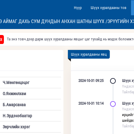
Нүүр
Шүүх хуралдааны тов
Э АЙМАГ ДАХЬ СУМ ДУНДЫН АНХАН ШАТНЫ ШҮҮХ /ЭРҮҮГИЙН Х
Та энэ товч дээр дарж шүүх хуралдааны явцыг цаг тухайд нь мэдэх боломж
Х
Шүүх хуралдааны явц
2024-10-31 09:25
Шүүх х
Ч.Мөнгөнцэцэг
Үндэсл
Тайлба
О.Янжинлхам
2024-10-31 10:14
Шүүх х
Б.Амарсанаа
Үндэсл
ирцийг
Н.Эрдэнэбаатар
шийдвэ
Тайлба
Зөрчлийн хэрэг