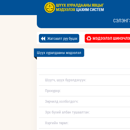
СЭЛЭНГ
Жагсаалт руу буцах
МЭДЭЭЛЭЛ ШИНЭЧЛЭ
Шүүх хуралдааны мэдээлэл
Шүүгч, шүүх бүрэлдэхүүн:
Прокурор:
Зөрчилд холбогдогч:
Эрх бүхий албан тушаалтан:
Хэргийн төрөл: