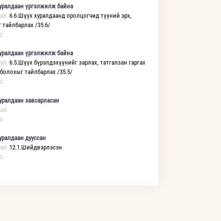
уралдаан үргэлжилж байна
эл:
6.6.Шүүх хуралдаанд оролцогчид түүний эрх,
 тайлбарлах /35.6/
р:
уралдаан үргэлжилж байна
эл:
6.5.Шүүх бүрэлдэхүүнийг зарлах, татгалзан гаргах
 болохыг тайлбарлах /35.5/
р:
уралдаан завсарласан
эл:
р:
уралдаан дууссан
эл:
12.1.Шийдвэрлэсэн
р: