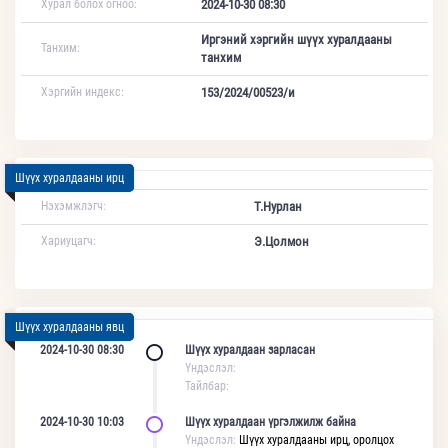
Хурал болох огноо:
2024-10-30 08:30
Иргэний хэргийн шүүх хуралдааны
Танхим:
танхим
Хэргийн индекс:
153/2024/00523/и
Шүүх хуралдааны ирц
Нэхэмжлэгч:
Т.Нурлан
Хариуцагч:
Э.Цолмон
Шүүх хуралдааны явц
2024-10-30 08:30
Шүүх хуралдаан зарласан
Үндэслэл:
Тайлбар:
2024-10-30 10:03
Шүүх хуралдаан үргэлжилж байна
Үндэслэл:
Шүүх хуралдааны ирц, оролцох