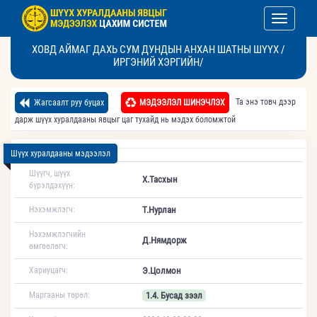
Toggle nav
ХОВД АЙМАГ ДАХЬ СУМ ДУНДЫН АНХАН ШАТНЫ ШҮҮХ /
ИРГЭНИЙ ХЭРГИЙН/
Та энэ товч дээр
Жагсаалт руу буцах
МЭДЭЭЛЭЛ ШИНЭЧЛЭХ
дарж шүүх хуралдааны явцыг цаг тухайд нь мэдэх боломжтой
Шүүх хуралдааны мэдээлэл
Шүүгч, шүүх
Х.Тасхын
бүрэлдэхүүн:
Нэхэмжлэгч:
Т.Нурлан
Нэхэмжлэгчийн
Д.Нямдорж
өмгөөлөгч:
Хариуцагч:
Э.Цолмон
Маргааны төрөл:
1.4. Бусад зээл