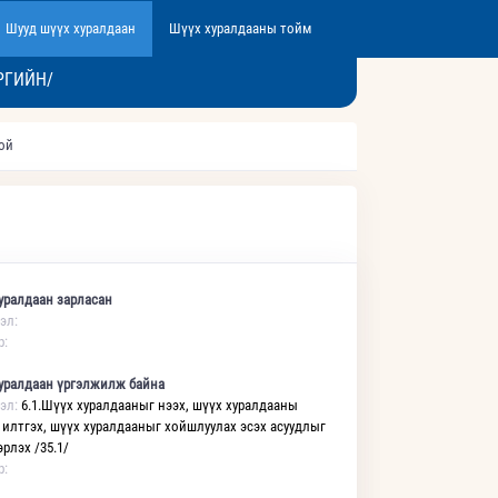
Шууд шүүх хуралдаан
Шүүх хуралдааны тойм
РГИЙН/
той
уралдаан зарласан
эл:
р:
уралдаан үргэлжилж байна
эл:
6.1.Шүүх хуралдааныг нээх, шүүх хуралдааны
 илтгэх, шүүх хуралдааныг хойшлуулах эсэх асуудлыг
рлэх /35.1/
р: