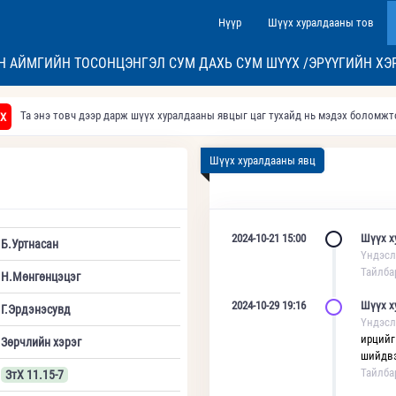
Нүүр
Шүүх хуралдааны тов
Н АЙМГИЙН ТОСОНЦЭНГЭЛ СУМ ДАХЬ СУМ ШҮҮХ /ЭРҮҮГИЙН ХЭ
Та энэ товч дээр дарж шүүх хуралдааны явцыг цаг тухайд нь мэдэх боломж
Х
Шүүх хуралдааны явц
2024-10-21 15:00
Шүүх х
Б.Уртнасан
Үндэсл
Тайлба
Н.Мөнгөнцэцэг
2024-10-29 19:16
Шүүх х
Г.Эрдэнэсувд
Үндэсл
ирцийг
Зөрчлийн хэрэг
шийдвэ
Тайлба
ЗтХ 11.15-7