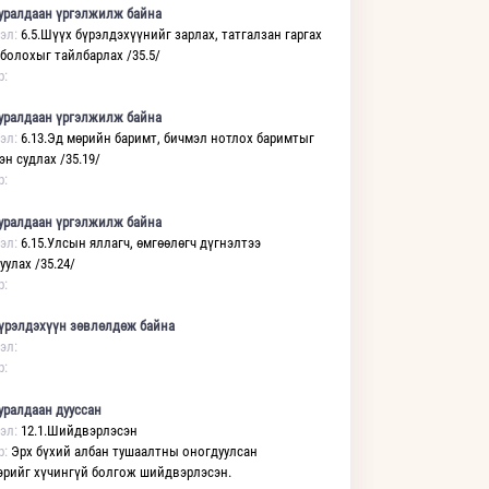
уралдаан үргэлжилж байна
эл:
6.5.Шүүх бүрэлдэхүүнийг зарлах, татгалзан гаргах
 болохыг тайлбарлах /35.5/
р:
уралдаан үргэлжилж байна
эл:
6.13.Эд мөрийн баримт, бичмэл нотлох баримтыг
н судлах /35.19/
р:
уралдаан үргэлжилж байна
эл:
6.15.Улсын яллагч, өмгөөлөгч дүгнэлтээ
уулах /35.24/
р:
үрэлдэхүүн зөвлөлдөж байна
эл:
р:
уралдаан дууссан
эл:
12.1.Шийдвэрлэсэн
р:
Эрх бүхий албан тушаалтны оногдуулсан
рийг хүчингүй болгож шийдвэрлэсэн.