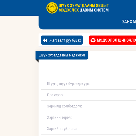
ЗАВХА
Жагсаалт руу буцах
МЭДЭЭЛЭЛ ШИНЭЧЛЭ
Шүүх хуралдааны мэдээлэл
Шүүгч, шүүх бүрэлдэхүүн:
Прокурор:
Зөрчилд холбогдогч:
Хэргийн төрөл:
Хэргийн зүйлчлэл: