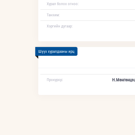
Хурал болох огноо:
Танхим:
Хэргийн дугаар:
Шүүх хуралдааны ирц
Прокурор:
Н.Мөнгөнцэц