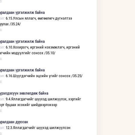
р:
уралдаан үргэлжилж байна
эл:
6.15.Улсын яллагч, өмгөөлөгч дүгнэлтээ
уулах /35.24/
р:
уралдаан үргэлжилж байна
эл:
6.10.Хохирогч, иргэний нэхэмжлэгч, иргэний
агчийн мэдүүлгийг сонсох /35.10/
р:
уралдаан үргэлжилж байна
эл:
6.16.Шүүгдэгчийн эцсийн үгийг сонсох /35.25/
р:
үрэлдэхүүн зөвлөлдөж байна
эл:
9.4.Яллагдагчийг шүүхэд шилжүүлэх, хэргийг
орт буцаах эсэхийг шийдвэрлэхээр
р:
уралдаан дууссан
эл:
12.3.Яллагдагчийг шүүхэд шилжүүлсэн
р: