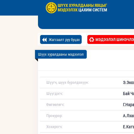
Жагсаалт руу буцах
МЭДЭЭЛЭЛ ШИНЭЧЛЭ
Шүүх хуралдааны мэдээлэл
Шүүгч, шүүх бүрэлдэхүүн:
Э.Энх
Шүүгдэгч:
Бай Ч
Өмгөөлөгч:
Г.Нар
Прокурор:
А.Лха
Хохирогч:
Е.Кат