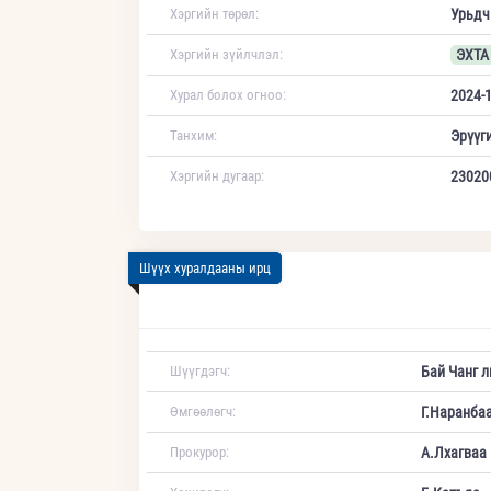
Хэргийн төрөл:
Урьдч
Хэргийн зүйлчлэл:
ЭХТА 
Хурал болох огноо:
2024-1
Танхим:
Эрүүг
Хэргийн дугаар:
23020
Шүүх хуралдааны ирц
Шүүгдэгч:
Бай Чанг л
Өмгөөлөгч:
Г.Наранба
Прокурор:
А.Лхагваа