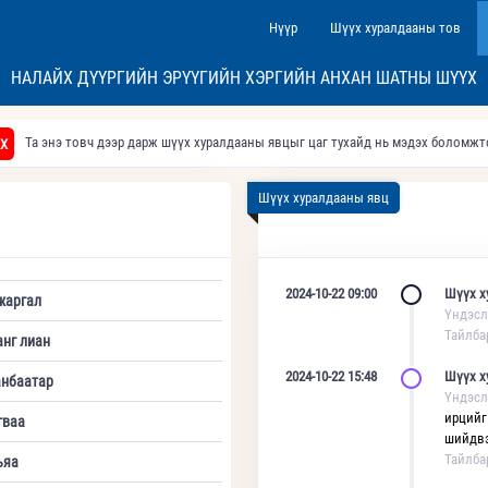
Нүүр
Шүүх хуралдааны тов
НАЛАЙХ ДҮҮРГИЙН ЭРҮҮГИЙН ХЭРГИЙН АНХАН ШАТНЫ ШҮҮХ
Та энэ товч дээр дарж шүүх хуралдааны явцыг цаг тухайд нь мэдэх боломж
Х
Шүүх хуралдааны явц
2024-10-22 09:00
Шүүх х
жаргал
Үндэсл
Тайлба
анг лиан
2024-10-22 15:48
Шүүх х
анбаатар
Үндэсл
ирцийг
гваа
шийдвэ
Тайлба
ъяа