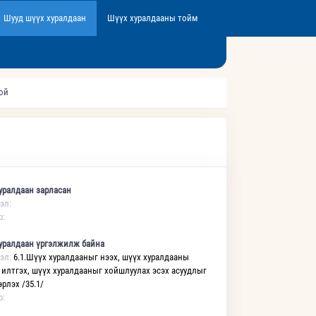
Шууд шүүх хуралдаан
Шүүх хуралдааны тойм
той
уралдаан зарласан
эл:
р:
уралдаан үргэлжилж байна
эл:
6.1.Шүүх хуралдааныг нээх, шүүх хуралдааны
 илтгэх, шүүх хуралдааныг хойшлуулах эсэх асуудлыг
рлэх /35.1/
р: