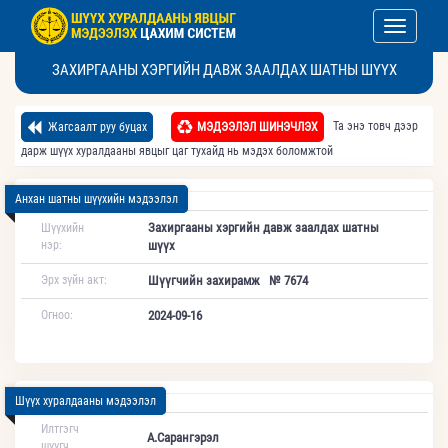
Toggle nav
ЗАХИРГААНЫ ХЭРГИЙН ДАВЖ ЗААЛДАХ ШАТНЫ ШҮҮХ
Та энэ товч дээр
Жагсаалт руу буцах
МЭДЭЭЛЭЛ ШИНЭЧЛЭХ
дарж шүүх хуралдааны явцыг цаг тухайд нь мэдэх боломжтой
Анхан шатны шүүхийн мэдээлэл
Захиргааны хэргийн давж заалдах шатны
Шүүхийн
нэр:
шүүх
Эрх зүйн акт:
Шүүгчийн захирамж № 7674
Огноо:
2024-09-16
Шүүх хуралдааны мэдээлэл
Илтгэгч
А.Сарангэрэл
шүүгч