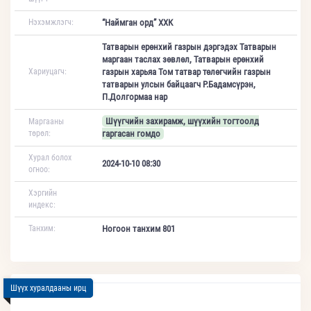
Нэхэмжлэгч:
“Наймган орд” ХХК
Татварын ерөнхий газрын дэргэдэх Татварын
маргаан таслах зөвлөл, Татварын ерөнхий
Хариуцагч:
газрын харьяа Том татвар төлөгчийн газрын
татварын улсын байцаагч Р.Бадамсүрэн,
П.Долгормаа нар
Шүүгчийн захирамж, шүүхийн тогтоолд
Маргааны
төрөл:
гаргасан гомдо
Хурал болох
2024-10-10 08:30
огноо:
Хэргийн
индекс:
Танхим:
Ногоон танхим 801
Шүүх хуралдааны ирц