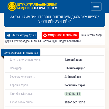
Toggle nav
ЗАВХАН АЙМГИЙН ТОСОНЦЭНГЭЛ СУМ ДАХЬ СУМ ШҮҮХ /
ЭРҮҮГИЙН ХЭРГИЙН/
Та энэ товч дээр
Жагсаалт руу буцах
МЭДЭЭЛЭЛ ШИНЭЧЛЭХ
дарж шүүх хуралдааны явцыг цаг тухайд нь мэдэх боломжтой
Шүүх хуралдааны мэдээлэл
Шүүгч, шүүх бүрэлдэхүүн:
Б.Өлзийхишиг
Прокурор:
Н.Мөнгөнцэцэг
Зөрчилд холбогдогч:
Д.Батсайхан
Хэргийн төрөл:
Зөрчлийн хэрэг
Хэргийн зүйлчлэл:
ЗтХ 11.15-7
Хурал болох огноо:
2024-10-01 15:10