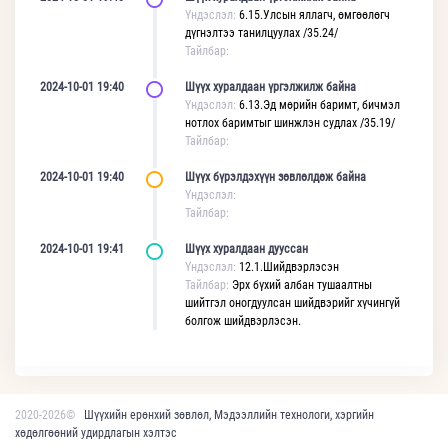
Үндэслэл:
6.15.Улсын яллагч, өмгөөлөгч
дүгнэлтээ танилцуулах /35.24/
Тайлбар:
2024-10-01 19:40
Шүүх хуралдаан үргэлжилж байна
Үндэслэл:
6.13.Эд мөрийн баримт, бичмэл
нотлох баримтыг шинжлэн судлах /35.19/
Тайлбар:
2024-10-01 19:40
Шүүх бүрэлдэхүүн зөвлөлдөж байна
Үндэслэл:
Тайлбар:
2024-10-01 19:41
Шүүх хуралдаан дууссан
Үндэслэл:
12.1.Шийдвэрлэсэн
Тайлбар:
Эрх бүхий албан тушаалтны
шийтгэл оногдуулсан шийдвэрийг хүчингүй
болгож шийдвэрлэсэн.
2020-2026©
Шүүхийн ерөнхий зөвлөл, Мэдээллийн технологи, хэргийн
хөдөлгөөний удирдлагын хэлтэс