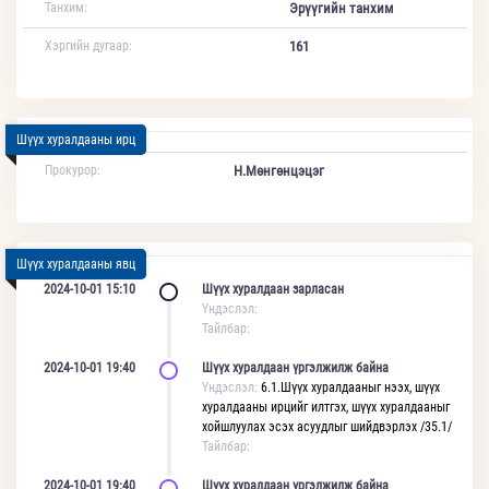
Танхим:
Эрүүгийн танхим
Хэргийн дугаар:
161
Шүүх хуралдааны ирц
Прокурор:
Н.Мөнгөнцэцэг
Шүүх хуралдааны явц
2024-10-01 15:10
Шүүх хуралдаан зарласан
Үндэслэл:
Тайлбар:
2024-10-01 19:40
Шүүх хуралдаан үргэлжилж байна
Үндэслэл:
6.1.Шүүх хуралдааныг нээх, шүүх
хуралдааны ирцийг илтгэх, шүүх хуралдааныг
хойшлуулах эсэх асуудлыг шийдвэрлэх /35.1/
Тайлбар:
2024-10-01 19:40
Шүүх хуралдаан үргэлжилж байна