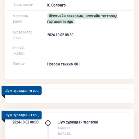
Нэхэмжлэгч:
Ю.Солонго
Шүүгчийн захирамж, шүүхийн тогтоолд
Маргааны
төрөл:
гаргасан гомдо
Хурал болох
2024-10-02 08:30
огноо:
Хэргийн
индекс:
Танхим:
Ногоон танхим 801
Шүүх хуралдааны ирц
Шүүх хуралдааны явц
2024-10-02 08:30
Шүүх хуралдаан зарласан
Үндэслэл:
Тайлбар: