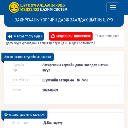
Toggle nav
ЗАХИРГААНЫ ХЭРГИЙН ДАВЖ ЗААЛДАХ ШАТНЫ ШҮҮХ
Та энэ товч дээр
Жагсаалт руу буцах
МЭДЭЭЛЭЛ ШИНЭЧЛЭХ
дарж шүүх хуралдааны явцыг цаг тухайд нь мэдэх боломжтой
Анхан шатны шүүхийн мэдээлэл
Захиргааны хэргийн давж заалдах шатны
Шүүхийн
нэр:
шүүх
Эрх зүйн акт:
Шүүгчийн захирамж № 7466
Огноо:
2024-09-09
Шүүх хуралдааны мэдээлэл
Илтгэгч шүүгч
Д.Баатархүү