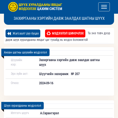
Toggle nav
ЗАХИРГААНЫ ХЭРГИЙН ДАВЖ ЗААЛДАХ ШАТНЫ ШҮҮХ
Та энэ товч дээр
Жагсаалт руу буцах
МЭДЭЭЛЭЛ ШИНЭЧЛЭХ
дарж шүүх хуралдааны явцыг цаг тухайд нь мэдэх боломжтой
Анхан шатны шүүхийн мэдээлэл
Захиргааны хэргийн давж заалдах шатны
Шүүхийн
нэр:
шүүх
Эрх зүйн акт:
Шүүгчийн захирамж № 207
Огноо:
2024-09-16
Шүүх хуралдааны мэдээлэл
Илтгэгч шүүгч
А.Сарангэрэл