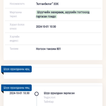
Нэхэмжлэгч:
“Алтанбилэг” ХХК
Шүүгчийн захирамж, шүүхийн тогтоолд
Маргааны
төрөл:
гаргасан гомдо
Хурал болох
2024-10-01 10:30
огноо:
Хэргийн
индекс:
Танхим:
Ногоон танхим 801
Шүүх хуралдааны ирц
Шүүх хуралдааны явц
2024-10-01 10:30
Шүүх хуралдаан зарласан
Үндэслэл:
Тайлбар: