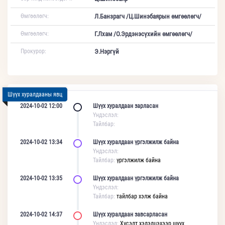
Өмгөөлөгч:
Л.Банзрагч /Ц.Шинэбаярын өмгөөлөгч/
Өмгөөлөгч:
Г.Лхам /О.Эрдэнэсүхийн өмгөөлөгч/
Прокурор:
Э.Нэргүй
Шүүх хуралдааны явц
2024-10-02 12:00
Шүүх хуралдаан зарласан
Үндэслэл:
Тайлбар:
2024-10-02 13:34
Шүүх хуралдаан үргэлжилж байна
Үндэслэл:
Тайлбар:
үргэлжилж байна
2024-10-02 13:35
Шүүх хуралдаан үргэлжилж байна
Үндэслэл:
Тайлбар:
тайлбар хэлж байна
2024-10-02 14:37
Шүүх хуралдаан завсарласан
Үндэслэл:
Хүсэлт хэлэлцэхээр шүүх