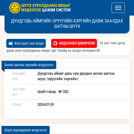
Toggle nav
ДУНДГОВЬ АЙМГИЙН ЭРҮҮГИЙН ХЭРГИЙН ДАВЖ ЗААЛДАХ
ШАТНЫ ШҮҮХ
Та энэ товч дээр
Жагсаалт руу буцах
МЭДЭЭЛЭЛ ШИНЭЧЛЭХ
дарж шүүх хуралдааны явцыг цаг тухайд нь мэдэх боломжтой
Анхан шатны шүүхийн мэдээлэл
Дундговь аймаг дахь сум дундын анхан шатны
Шүүхийн
нэр:
шүүх /эрүүгийн хэргийн/
Эрх зүйн
Шийтгэвэр № 320
акт:
Огноо:
2024-07-29
Шүүх хуралдааны мэдээлэл