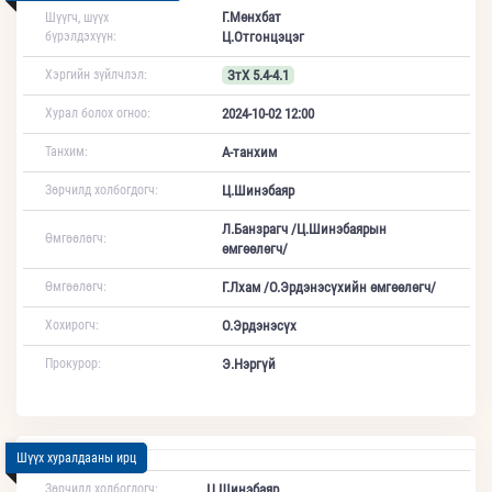
Г.Мөнхбат
Шүүгч, шүүх
бүрэлдэхүүн:
Ц.Отгонцэцэг
Хэргийн зүйлчлэл:
ЗтХ 5.4-4.1
Хурал болох огноо:
2024-10-02 12:00
Танхим:
А-танхим
Зөрчилд холбогдогч:
Ц.Шинэбаяр
Л.Банзрагч /Ц.Шинэбаярын
Өмгөөлөгч:
өмгөөлөгч/
Өмгөөлөгч:
Г.Лхам /О.Эрдэнэсүхийн өмгөөлөгч/
Хохирогч:
О.Эрдэнэсүх
Прокурор:
Э.Нэргүй
Шүүх хуралдааны ирц
Зөрчилд холбогдогч:
Ц.Шинэбаяр