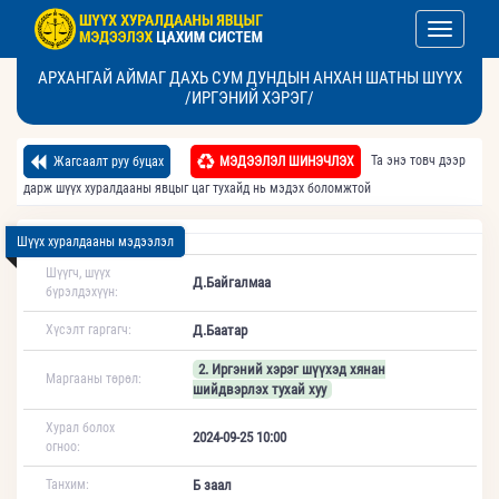
Toggle nav
АРХАНГАЙ АЙМАГ ДАХЬ СУМ ДУНДЫН АНХАН ШАТНЫ ШҮҮХ
/ИРГЭНИЙ ХЭРЭГ/
Та энэ товч дээр
Жагсаалт руу буцах
МЭДЭЭЛЭЛ ШИНЭЧЛЭХ
дарж шүүх хуралдааны явцыг цаг тухайд нь мэдэх боломжтой
Шүүх хуралдааны мэдээлэл
Шүүгч, шүүх
Д.Байгалмаа
бүрэлдэхүүн:
Хүсэлт гаргагч:
Д.Баатар
2. Иргэний хэрэг шүүхэд хянан
Маргааны төрөл:
шийдвэрлэх тухай хуу
Хурал болох
2024-09-25 10:00
огноо:
Танхим:
Б заал