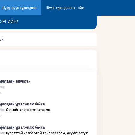
Шууд шүүх хуралдаан
Шүүх хуралдааны тойм
ЭРГИЙН/
той
уралдаан зарласан
эл:
р:
уралдаан үргэлжилж байна
эл:
Хэргийг хэлэлцэж эхэлсэн.
р:
уралдаан үргэлжилж байна
эл:
Хүсэлттэй холбоотой тайлбар хэлж, асуулт асууж