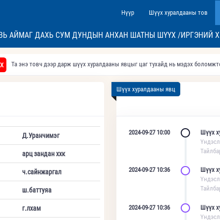
Нүүр
Шүүх хуралдааны тов
ВЬ АЙМАГ ДАХЬ СУМ ДУНДЫН АНХАН ШАТНЫ ШҮҮХ /ИРГЭНИЙ Х
Та энэ товч дээр дарж шүүх хуралдааны явцыг цаг тухайд нь мэдэх боломж
Х
Шүүх хуралдааны явц
2024-09-27 10:00
Шүүх х
Д.Уранчимэг
Үндэсл
Тайлба
арц зандан ххк
2024-09-27 10:36
Шүүх х
ч.сайнжаргал
Үндэсл
Тайлба
ш.баттуяа
2024-09-27 10:36
Шүүх х
г.лхам
Үндэсл