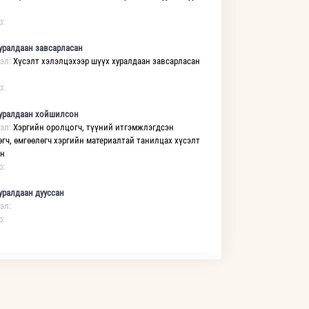
р:
уралдаан завсарласан
эл:
Хүсэлт хэлэлцэхээр шүүх хуралдаан завсарласан
р:
уралдаан хойшилсон
эл:
Хэргийн оролцогч, түүний итгэмжлэгдсэн
өгч, өмгөөлөгч хэргийн материалтай танилцах хүсэлт
ан
р:
уралдаан дууссан
эл:
р: