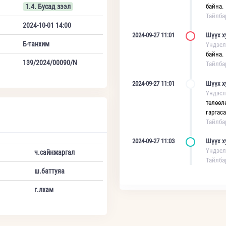
1.4. Бусад зээл
байна.
Тайлба
2024-10-01 14:00
2024-09-27 11:01
Шүүх х
Б-танхим
Үндэсл
байна.
139/2024/00090/N
Тайлба
2024-09-27 11:01
Шүүх х
Үндэсл
төлөөл
гаргас
Тайлба
2024-09-27 11:03
Шүүх х
Үндэсл
ч.сайнжаргал
Тайлба
ш.баттуяа
г.лхам