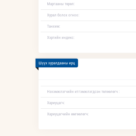
Маргааны төрөл:
Хурал болох огноо:
Танхим:
Хэргийн индекс:
Шүүх хуралдааны ирц
Нэхэмжлэгчийн итгэмжлэгдсэн төлөөлөгч :
Хариуцагч:
Хариуцагчийн өмгөөлөгч: