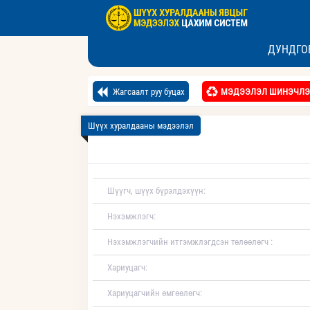
ДУНДГО
Жагсаалт руу буцах
МЭДЭЭЛЭЛ ШИНЭЧЛЭ
Шүүх хуралдааны мэдээлэл
Шүүгч, шүүх бүрэлдэхүүн:
Нэхэмжлэгч:
Нэхэмжлэгчийн итгэмжлэгдсэн төлөөлөгч :
Хариуцагч:
Хариуцагчийн өмгөөлөгч: