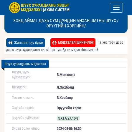
Toggle nav
ХОВД АЙМАГ ДАХЬ СУМ ДУНДЫН АНХАН ШАТНЫ ШҮҮХ /
ЭРҮҮГИЙН ХЭРГИЙН/
Та энэ товч дээр
Жагсаалт руу буцах
МЭДЭЭЛЭЛ ШИНЭЧЛЭХ
дарж шүүх хуралдааны явцыг цаг тухайд нь мэдэх боломжтой
Шүүх хуралдааны мэдээлэл
Шүүгч, шүүх
Б.Мөнхзаяа
бүрэлдэхүүн:
Шүүгдэгч:
Л.Энхболд
Улсын яллагч:
Б.Хосбаяр
Хэргийн төрөл:
Эрүүгийн хэрэг
Хэргийн зүйлчлэл:
ЭХТА 27.10-3
Хурал болох огноо:
2024-08-06 16:30