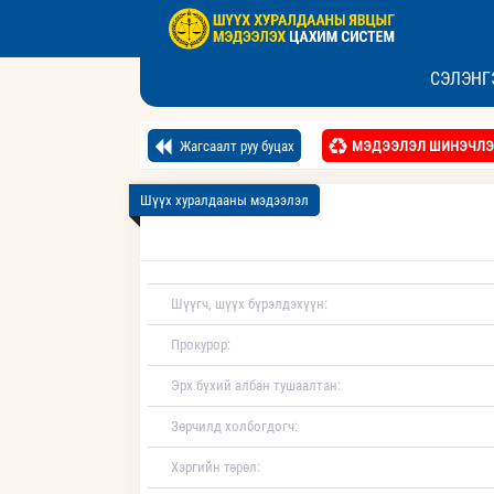
СЭЛЭНГ
Жагсаалт руу буцах
МЭДЭЭЛЭЛ ШИНЭЧЛЭ
Шүүх хуралдааны мэдээлэл
Шүүгч, шүүх бүрэлдэхүүн:
Прокурор:
Эрх бүхий албан тушаалтан:
Зөрчилд холбогдогч:
Хэргийн төрөл: