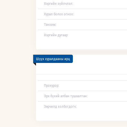
Хэргийн зүйлчлэл:
Хурал болох огноо:
Танхим:
Хэргийн дугаар:
Шүүх хуралдааны ирц
Прокурор:
Эрх бүхий албан тушаалтан:
Зөрчилд холбогдогч: