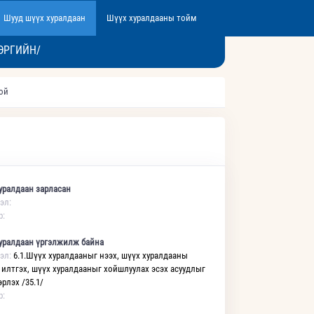
Шууд шүүх хуралдаан
Шүүх хуралдааны тойм
ЭРГИЙН/
той
уралдаан зарласан
эл:
р:
уралдаан үргэлжилж байна
эл:
6.1.Шүүх хуралдааныг нээх, шүүх хуралдааны
 илтгэх, шүүх хуралдааныг хойшлуулах эсэх асуудлыг
рлэх /35.1/
р: