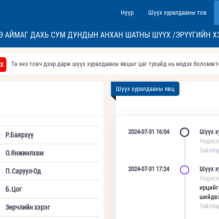
Нүүр
Шүүх хуралдааны тов
Э АЙМАГ ДАХЬ СУМ ДУНДЫН АНХАН ШАТНЫ ШҮҮХ /ЭРҮҮГИЙН Х
Та энэ товч дээр дарж шүүх хуралдааны явцыг цаг тухайд нь мэдэх боломж
Х
Шүүх хуралдааны явц
2024-07-31 16:04
Шүүх х
Р.Баярхүү
Үндэсл
Тайлба
О.Янжинлхам
2024-07-31 17:24
Шүүх х
П.Саруул-Од
Үндэсл
ирцийг
Б.Цог
шийдвэ
Тайлба
Зөрчлийн хэрэг