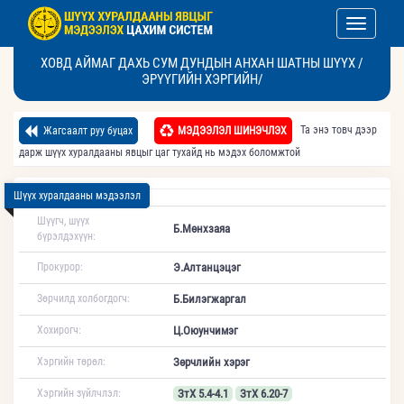
Toggle nav
ХОВД АЙМАГ ДАХЬ СУМ ДУНДЫН АНХАН ШАТНЫ ШҮҮХ /
ЭРҮҮГИЙН ХЭРГИЙН/
Та энэ товч дээр
Жагсаалт руу буцах
МЭДЭЭЛЭЛ ШИНЭЧЛЭХ
дарж шүүх хуралдааны явцыг цаг тухайд нь мэдэх боломжтой
Шүүх хуралдааны мэдээлэл
Шүүгч, шүүх
Б.Мөнхзаяа
бүрэлдэхүүн:
Прокурор:
Э.Алтанцэцэг
Зөрчилд холбогдогч:
Б.Билэгжаргал
Хохирогч:
Ц.Оюунчимэг
Хэргийн төрөл:
Зөрчлийн хэрэг
Хэргийн зүйлчлэл:
ЗтХ 5.4-4.1
ЗтХ 6.20-7