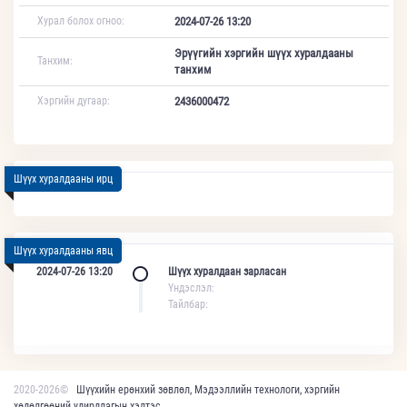
Хурал болох огноо:
2024-07-26 13:20
Эрүүгийн хэргийн шүүх хуралдааны
Танхим:
танхим
Хэргийн дугаар:
2436000472
Шүүх хуралдааны ирц
Шүүх хуралдааны явц
2024-07-26 13:20
Шүүх хуралдаан зарласан
Үндэслэл:
Тайлбар:
2020-2026©
Шүүхийн ерөнхий зөвлөл, Мэдээллийн технологи, хэргийн
хөдөлгөөний удирдлагын хэлтэс