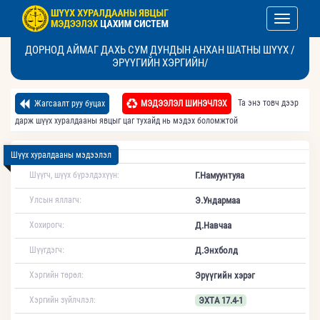
Toggle nav
ДОРНОД АЙМАГ ДАХЬ СУМ ДУНДЫН АНХАН ШАТНЫ ШҮҮХ /
ЭРҮҮГИЙН ХЭРГИЙН/
Та энэ товч дээр
Жагсаалт руу буцах
МЭДЭЭЛЭЛ ШИНЭЧЛЭХ
дарж шүүх хуралдааны явцыг цаг тухайд нь мэдэх боломжтой
Шүүх хуралдааны мэдээлэл
Шүүгч, шүүх бүрэлдэхүүн:
Г.Намуунтуяа
Улсын яллагч:
Э.Ундармаа
Хохирогч:
Д.Навчаа
Шүүгдэгч:
Д.Энхболд
Хэргийн төрөл:
Эрүүгийн хэрэг
Хэргийн зүйлчлэл:
ЭХТА 17.4-1