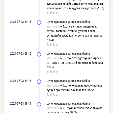
хуралдааны ирцийг илтгэх, шүүх хуралдааныг
хойшлуулах эсэх асуудлыг шийдвэрлэх /35.1/
Тайлбар:
2024-07-23 09:15
Шүүх хуралдаан үргэлжилж байна
Үндэслэл:
6.4.Шүүгдэгчид яллагдагчаар
татсан тогтоолыг танилцуулсан, яллах
дүгнэлтийн хуулбарыг өгсөн эсэхийг шалгах
/35.4/
Тайлбар:
2024-07-23 09:15
Шүүх хуралдаан үргэлжилж байна
Үндэслэл:
6.5.Шүүх бүрэлдэхүүнийг зарлах,
татгалзан гаргах эрхтэй болохыг тайлбарлах
/35.5/
Тайлбар:
2024-07-23 09:16
Шүүх хуралдаан үргэлжилж байна
Үндэслэл:
6.6.Шүүх хуралдаанд оролцогчид
түүний эрх, үүргийг тайлбарлах /35.6/
Тайлбар:
2024-07-23 09:17
Шүүх хуралдаан үргэлжилж байна
Үндэслэл:
6.7.Шүүхийн хэлэлцүүлэг явуулах
дараалал тогтоох /35.7/