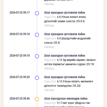
Тайлбар:
2024-07-23 09:17
Шүүх хуралдаан үргэлжилж байна
Үндэслэл:
6.8.Улсын яллагч яллах
дүгнэлтийг уншин сонсгох /35.8-3/
Тайлбар:
2024-07-23 09:18
Шүүх хуралдаан үргэлжилж байна
Үндэслэл:
6.9.Шүүгдэгчийн мэдүүлгийг
сонсох /35.9/
Тайлбар:
2024-07-23 09:18
Шүүх хуралдаан үргэлжилж байна
Үндэслэл:
6.13.Эд мөрийн баримт, бичмэл
нотлох баримтыг шинжлэн судлах /35.19/
Тайлбар:
2024-07-23 09:20
Шүүх хуралдаан үргэлжилж байна
Үндэслэл:
6.15.Улсын яллагч, өмгөөлөгч
дүгнэлтээ танилцуулах /35.24/
Тайлбар:
2024-07-23 09:46
Шүүх бүрэлдэхүүн зөвлөлдөж байна
Үндэслэл:
9.1.Гэмт хэрэг үйлдсэн гэм