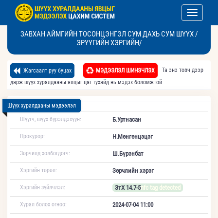
Toggle nav
ЗАВХАН АЙМГИЙН ТОСОНЦЭНГЭЛ СУМ ДАХЬ СУМ ШҮҮХ /
ЭРҮҮГИЙН ХЭРГИЙН/
Та энэ товч дээр
Жагсаалт руу буцах
МЭДЭЭЛЭЛ ШИНЭЧЛЭХ
дарж шүүх хуралдааны явцыг цаг тухайд нь мэдэх боломжтой
Шүүх хуралдааны мэдээлэл
Шүүгч, шүүх бүрэлдэхүүн:
Б.Уртнасан
Прокурор:
Н.Мөнгөнцэцэг
Зөрчилд холбогдогч:
Ш.Бүрэнбат
Хэргийн төрөл:
Зөрчлийн хэрэг
Хэргийн зүйлчлэл:
ЗтХ 14.7-5
nfc tag detected
Хурал болох огноо:
2024-07-04 11:00