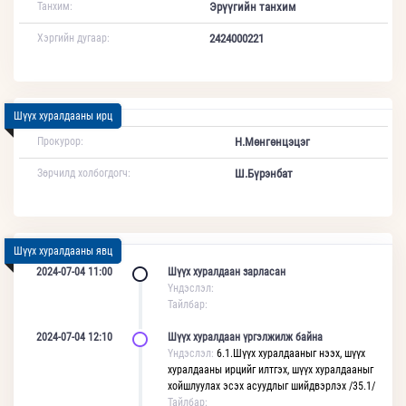
Танхим:
Эрүүгийн танхим
Хэргийн дугаар:
2424000221
Шүүх хуралдааны ирц
Прокурор:
Н.Мөнгөнцэцэг
Зөрчилд холбогдогч:
Ш.Бүрэнбат
Шүүх хуралдааны явц
2024-07-04 11:00
Шүүх хуралдаан зарласан
Үндэслэл:
Тайлбар:
2024-07-04 12:10
Шүүх хуралдаан үргэлжилж байна
Үндэслэл:
6.1.Шүүх хуралдааныг нээх, шүүх
хуралдааны ирцийг илтгэх, шүүх хуралдааныг
хойшлуулах эсэх асуудлыг шийдвэрлэх /35.1/
Тайлбар: