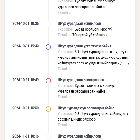
Үндэслэл:
Хүсэлт хэлэлцэхээр шүүх
хуралдаан завсарласан байна.
Тайлбар:
2024-10-21 10:36
Шүүх хуралдаан хойшилсон
Үндэслэл:
Бусад оролцогч ирээгүй
Тайлбар:
ТОдорхойгүй хойшлов
2024-10-31 15:49
Шүүх хуралдаан үргэлжилж байна
Үндэслэл:
6.1.Шүүх хуралдааныг нээх, шүүх
хуралдааны ирцийг илтгэх, шүүх хуралдааныг
хойшлуулах эсэх асуудлыг шийдвэрлэх /35.1/
Тайлбар:
2024-10-31 15:49
Шүүх хуралдаан завсарласан
Үндэслэл:
Хүсэлт хэлэлцэхээр шүүх
хуралдаан завсарласан байна.
Тайлбар:
2024-10-31 15:50
Шүүх бүрэлдэхүүн зөвлөлдөж байна
Үндэслэл:
9.3.Шүүх хуралдааныг хойшлуулах
эсэхийг шийдвэрлэхээр
Тайлбар:
2024-11-01 10:16
Шүүх хуралдаан хойшилсон