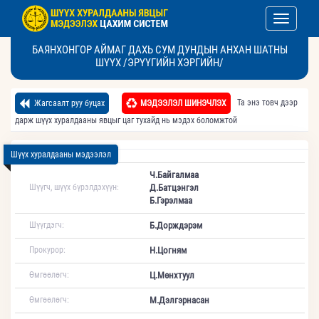
Toggle nav
БАЯНХОНГОР АЙМАГ ДАХЬ СУМ ДУНДЫН АНХАН ШАТНЫ
ШҮҮХ /ЭРҮҮГИЙН ХЭРГИЙН/
Та энэ товч дээр
Жагсаалт руу буцах
МЭДЭЭЛЭЛ ШИНЭЧЛЭХ
дарж шүүх хуралдааны явцыг цаг тухайд нь мэдэх боломжтой
Шүүх хуралдааны мэдээлэл
Ч.Байгалмаа
Шүүгч, шүүх бүрэлдэхүүн:
Д.Батцэнгэл
Б.Гэрэлмаа
Шүүгдэгч:
Б.Дорждэрэм
Прокурор:
Н.Цогням
Өмгөөлөгч:
Ц.Мөнхтуул
Өмгөөлөгч:
М.Дэлгэрнасан