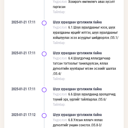
Үндэслэл:
Хохирогч өмгөөлөгч авах хүсэлт
гаргасан
Тайлбар:
2025-01-21 17:11
Шүүх хуралдаан үргэлжилж байна
Үндэслэл:
6.1.Шүүх хуралдааныг нээх, шүүх
хуралдааны ирцийг илтгэх, шүүх хуралдааныг
хойшлуулах эсэх асуудлыг шийдвэрлэх /35.1/
Тайлбар:
2025-01-21 17:11
Шүүх хуралдаан үргэлжилж байна
Үндэслэл:
6.4.Шүүгдэгчид яллагдагчаар
татсан тогтоолыг танилцуулсан, яллах
дүгнэлтийн хуулбарыг өгсөн эсэхийг шалгах
/35.4/
Тайлбар:
2025-01-21 17:11
Шүүх хуралдаан үргэлжилж байна
Үндэслэл:
6.6.Шүүх хуралдаанд оролцогчид
түүний эрх, үүргийг тайлбарлах /35.6/
Тайлбар:
2025-01-21 17:12
Шүүх хуралдаан үргэлжилж байна
Үндэслэл:
6.8.Улсын яллагч яллах
дүгнэлтийг уншин сонсгох /35.8-3/