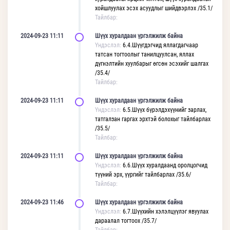
хойшлуулах эсэх асуудлыг шийдвэрлэх /35.1/
Тайлбар:
2024-09-23 11:11
Шүүх хуралдаан үргэлжилж байна
Үндэслэл:
6.4.Шүүгдэгчид яллагдагчаар
татсан тогтоолыг танилцуулсан, яллах
дүгнэлтийн хуулбарыг өгсөн эсэхийг шалгах
/35.4/
Тайлбар:
2024-09-23 11:11
Шүүх хуралдаан үргэлжилж байна
Үндэслэл:
6.5.Шүүх бүрэлдэхүүнийг зарлах,
татгалзан гаргах эрхтэй болохыг тайлбарлах
/35.5/
Тайлбар:
2024-09-23 11:11
Шүүх хуралдаан үргэлжилж байна
Үндэслэл:
6.6.Шүүх хуралдаанд оролцогчид
түүний эрх, үүргийг тайлбарлах /35.6/
Тайлбар:
2024-09-23 11:46
Шүүх хуралдаан үргэлжилж байна
Үндэслэл:
6.7.Шүүхийн хэлэлцүүлэг явуулах
дараалал тогтоох /35.7/