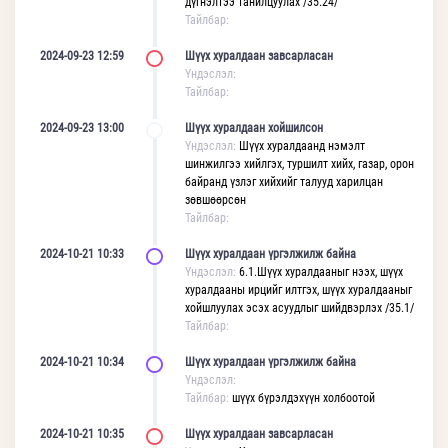
дүгнэлтээ танилцуулах /35.24/
Тайлбар:
2024-09-23 12:59
Шүүх хуралдаан завсарласан
Үндэслэл:
Тайлбар:
2024-09-23 13:00
Шүүх хуралдаан хойшилсон
Үндэслэл:
Шүүх хуралдаанд нэмэлт
шинжилгээ хийлгэх, туршилт хийх, газар, орон
байранд үзлэг хийхийг талууд харилцан
зөвшөөрсөн
Тайлбар:
2024-10-21 10:33
Шүүх хуралдаан үргэлжилж байна
Үндэслэл:
6.1.Шүүх хуралдааныг нээх, шүүх
хуралдааны ирцийг илтгэх, шүүх хуралдааныг
хойшлуулах эсэх асуудлыг шийдвэрлэх /35.1/
Тайлбар:
2024-10-21 10:34
Шүүх хуралдаан үргэлжилж байна
Үндэслэл:
Тайлбар:
шүүх бүрэлдэхүүн холбоотой
2024-10-21 10:35
Шүүх хуралдаан завсарласан