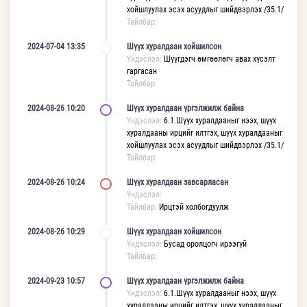
хойшлуулах эсэх асуудлыг шийдвэрлэх /35.1/
Тайлбар:
2024-07-04 13:35
Шүүх хуралдаан хойшилсон
Үндэслэл:
Шүүгдэгч өмгөөлөгч авах хүсэлт
гаргасан
Тайлбар:
2024-08-26 10:20
Шүүх хуралдаан үргэлжилж байна
Үндэслэл:
6.1.Шүүх хуралдааныг нээх, шүүх
хуралдааны ирцийг илтгэх, шүүх хуралдааныг
хойшлуулах эсэх асуудлыг шийдвэрлэх /35.1/
Тайлбар:
2024-08-26 10:24
Шүүх хуралдаан завсарласан
Үндэслэл:
Тайлбар:
Ирцтэй холбогдуулж
2024-08-26 10:29
Шүүх хуралдаан хойшилсон
Үндэслэл:
Бусад оролцогч ирээгүй
Тайлбар:
2024-09-23 10:57
Шүүх хуралдаан үргэлжилж байна
Үндэслэл:
6.1.Шүүх хуралдааныг нээх, шүүх
хуралдааны ирцийг илтгэх, шүүх хуралдааныг