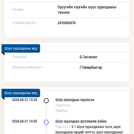
Эрүүгийн хэргийн шүүх хуралдааны
Танхим:
танхим
Хэргийн дугаар:
2416000474
Шүүх хуралдааны ирц
Прокурор:
Б.Ганчимэг
Зөрчилд холбогдогч:
Г.Төмөрбаатар
Шүүх хуралдааны явц
2024-06-21 10:30
Шүүх хуралдаан зарласан
Үндэслэл:
Тайлбар:
2024-06-21 10:50
Шүүх хуралдаан үргэлжилж байна
Үндэслэл:
6.1.Шүүх хуралдааныг нээх, шүүх
хуралдааны ирцийг илтгэх, шүүх хуралдааныг