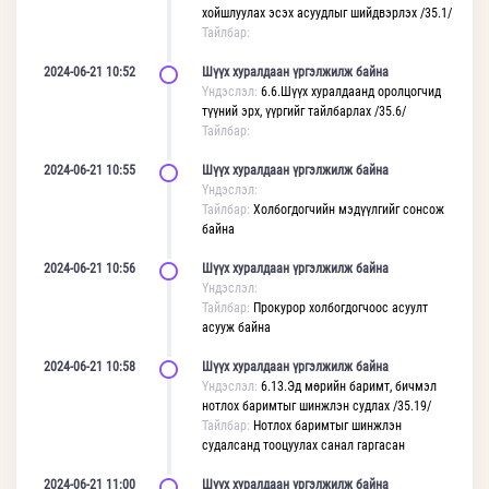
хойшлуулах эсэх асуудлыг шийдвэрлэх /35.1/
Тайлбар:
2024-06-21 10:52
Шүүх хуралдаан үргэлжилж байна
Үндэслэл:
6.6.Шүүх хуралдаанд оролцогчид
түүний эрх, үүргийг тайлбарлах /35.6/
Тайлбар:
2024-06-21 10:55
Шүүх хуралдаан үргэлжилж байна
Үндэслэл:
Тайлбар:
Холбогдогчийн мэдүүлгийг сонсож
байна
2024-06-21 10:56
Шүүх хуралдаан үргэлжилж байна
Үндэслэл:
Тайлбар:
Прокурор холбогдогчоос асуулт
асууж байна
2024-06-21 10:58
Шүүх хуралдаан үргэлжилж байна
Үндэслэл:
6.13.Эд мөрийн баримт, бичмэл
нотлох баримтыг шинжлэн судлах /35.19/
Тайлбар:
Нотлох баримтыг шинжлэн
судалсанд тооцуулах санал гаргасан
2024-06-21 11:00
Шүүх хуралдаан үргэлжилж байна