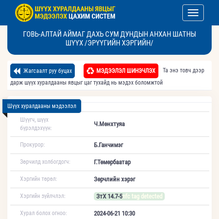
Toggle nav
ГОВЬ-АЛТАЙ АЙМАГ ДАХЬ СУМ ДУНДЫН АНХАН ШАТНЫ
ШҮҮХ /ЭРҮҮГИЙН ХЭРГИЙН/
Та энэ товч дээр
Жагсаалт руу буцах
МЭДЭЭЛЭЛ ШИНЭЧЛЭХ
дарж шүүх хуралдааны явцыг цаг тухайд нь мэдэх боломжтой
Шүүх хуралдааны мэдээлэл
Шүүгч, шүүх
Ч.Мөнхтуяа
бүрэлдэхүүн:
Прокурор:
Б.Ганчимэг
Зөрчилд холбогдогч:
Г.Төмөрбаатар
Хэргийн төрөл:
Зөрчлийн хэрэг
Хэргийн зүйлчлэл:
ЗтХ 14.7-5
nfc tag detected
Хурал болох огноо:
2024-06-21 10:30