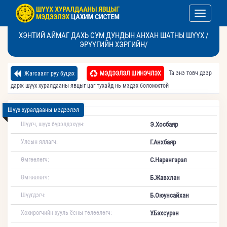
Toggle nav
ХЭНТИЙ АЙМАГ ДАХЬ СУМ ДУНДЫН АНХАН ШАТНЫ ШҮҮХ /
ЭРҮҮГИЙН ХЭРГИЙН/
Та энэ товч дээр
Жагсаалт руу буцах
МЭДЭЭЛЭЛ ШИНЭЧЛЭХ
дарж шүүх хуралдааны явцыг цаг тухайд нь мэдэх боломжтой
Шүүх хуралдааны мэдээлэл
Шүүгч, шүүх бүрэлдэхүүн:
Э.Хосбаяр
Улсын яллагч:
Г.Анхбаяр
Өмгөөлөгч:
С.Нарангэрэл
Өмгөөлөгч:
Б.Жавхлан
Шүүгдэгч:
Б.Оюунсайхан
Хохирогчийн хууль ёсны төлөөлөгч:
У.Бэхсүрэн