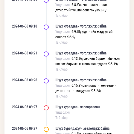
Үндэслэл:
6.8.Улсын яллагч яллах
дүгнэлтийг уншин сонсгох /35.8-3/
Тайлбар:
2024-06-06 09:18
Шүүх хуралдаан үргэлжилж байна
Үндэслэл:
6.9.Шүүгдэгчийн мэдүүлгийг
сонсох /35.9/
Тайлбар:
2024-06-06 09:21
Шүүх хуралдаан үргэлжилж байна
Үндэслэл:
6.13.Эд мөрийн баримт, бичмэл
нотлох баримтыг шинжлэн судлах /35.19/
Тайлбар:
2024-06-06 09:26
Шүүх хуралдаан үргэлжилж байна
Үндэслэл:
6.15.Улсын яллагч, өмгөөлөгч
дүгнэлтээ танилцуулах /35.24/
Тайлбар:
2024-06-06 09:27
Шүүх хуралдаан завсарласан
Үндэслэл:
Тайлбар:
2024-06-06 09:27
Шүүх бүрэлдэхүүн зөвлөлдөж байна