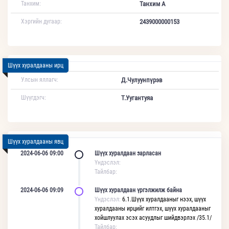
Танхим:
Танхим А
Хэргийн дугаар:
2439000000153
Шүүх хуралдааны ирц
Улсын яллагч:
Д.Чулуунпүрэв
Шүүгдэгч:
Т.Уугантуяа
Шүүх хуралдааны явц
2024-06-06 09:00
Шүүх хуралдаан зарласан
Үндэслэл:
Тайлбар:
2024-06-06 09:09
Шүүх хуралдаан үргэлжилж байна
Үндэслэл:
6.1.Шүүх хуралдааныг нээх, шүүх
хуралдааны ирцийг илтгэх, шүүх хуралдааныг
хойшлуулах эсэх асуудлыг шийдвэрлэх /35.1/
Тайлбар: