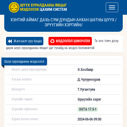
Toggle nav
ХЭНТИЙ АЙМАГ ДАХЬ СУМ ДУНДЫН АНХАН ШАТНЫ ШҮҮХ /
ЭРҮҮГИЙН ХЭРГИЙН/
Та энэ товч дээр
Жагсаалт руу буцах
МЭДЭЭЛЭЛ ШИНЭЧЛЭХ
дарж шүүх хуралдааны явцыг цаг тухайд нь мэдэх боломжтой
Шүүх хуралдааны мэдээлэл
Шүүгч, шүүх бүрэлдэхүүн:
Э.Хосбаяр
Улсын яллагч:
Д.Чулуунпүрэв
Шүүгдэгч:
Т.Уугантуяа
Хэргийн төрөл:
Эрүүгийн хэрэг
Хэргийн зүйлчлэл:
ЭХТА 17.5-1
Хурал болох огноо:
2024-06-06 09:00