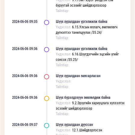
Үндэслэл:
9.1.Гэмт хэрэг үйлдсэн гэм
буруутай эсэхийг шийдвэрлэхээр
Тайлбар:
2024-06-06 09:35
Шүүх хуралдаан үргэлжилж байна
Үндэслэл:
6.15.Улсын яллагч, өмгөөлөгч
дүгнэлтээ танилцуулах /35.24/
Тайлбар:
2024-06-06 09:36
Шүүх хуралдаан үргэлжилж байна
Үндэслэл:
6.16.Шүүгдэгчийн эцсийн үгийг
сонсох /35.25/
Тайлбар:
2024-06-06 09:36
Шүүх хуралдаан завсарласан
Үндэслэл:
Тайлбар:
2024-06-06 09:36
Шүүх бүрэлдэхүүн зөвлөлдөж байна
Үндэслэл:
9.2.Эрүүгийн хариуцлага хүлээлгэх
эсэхийг шийдвэрлэхээр
Тайлбар:
2024-06-06 09:37
Шүүх хуралдаан дууссан
Үндэслэл:
12.1.Шийдвэрлэсэн