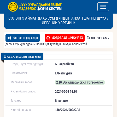
Toggle nav
СЭЛЭНГЭ АЙМАГ ДАХЬ СУМ ДУНДЫН АНХАН ШАТНЫ ШҮҮХ /
ИРГЭНИЙ ХЭРГИЙН/
Та энэ товч дээр
Жагсаалт руу буцах
МЭДЭЭЛЭЛ ШИНЭЧЛЭХ
дарж шүүх хуралдааны явцыг цаг тухайд нь мэдэх боломжтой
Шүүх хуралдааны мэдээлэл
Шүүгч, шүүх бүрэлдэхүүн:
Б.Баярсайхан
Нэхэмжлэгч:
Г.Лхамсүрэн
Маргааны төрөл:
2.10. Ажилласан жил тогтоолгох
Хурал болох огноо:
2024-06-03 14:30
Танхим:
В танхим
Хэргийн индекс:
148/2024/00222/И