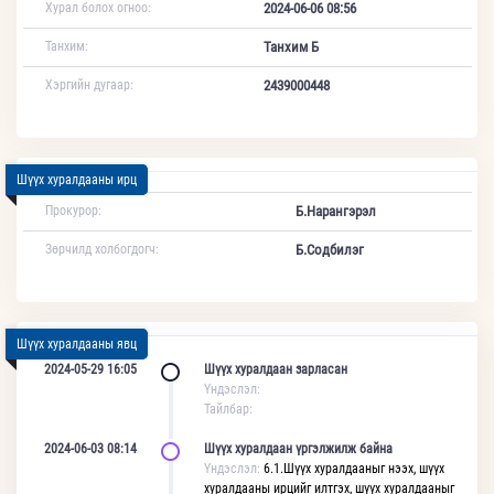
Хурал болох огноо:
2024-06-06 08:56
Танхим:
Танхим Б
Хэргийн дугаар:
2439000448
Шүүх хуралдааны ирц
Прокурор:
Б.Нарангэрэл
Зөрчилд холбогдогч:
Б.Содбилэг
Шүүх хуралдааны явц
2024-05-29 16:05
Шүүх хуралдаан зарласан
Үндэслэл:
Тайлбар:
2024-06-03 08:14
Шүүх хуралдаан үргэлжилж байна
Үндэслэл:
6.1.Шүүх хуралдааныг нээх, шүүх
хуралдааны ирцийг илтгэх, шүүх хуралдааныг