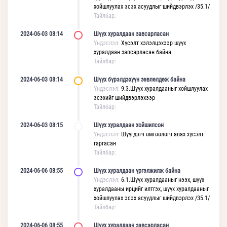
хойшлуулах эсэх асуудлыг шийдвэрлэх /35.1/
Тайлбар:
2024-06-03 08:14
Шүүх хуралдаан завсарласан
Үндэслэл:
Хүсэлт хэлэлцэхээр шүүх
хуралдаан завсарласан байна.
Тайлбар:
2024-06-03 08:14
Шүүх бүрэлдэхүүн зөвлөлдөж байна
Үндэслэл:
9.3.Шүүх хуралдааныг хойшлуулах
эсэхийг шийдвэрлэхээр
Тайлбар:
2024-06-03 08:15
Шүүх хуралдаан хойшилсон
Үндэслэл:
Шүүгдэгч өмгөөлөгч авах хүсэлт
гаргасан
Тайлбар:
2024-06-06 08:55
Шүүх хуралдаан үргэлжилж байна
Үндэслэл:
6.1.Шүүх хуралдааныг нээх, шүүх
хуралдааны ирцийг илтгэх, шүүх хуралдааныг
хойшлуулах эсэх асуудлыг шийдвэрлэх /35.1/
Тайлбар:
2024-06-06 08:55
Шүүх хуралдаан завсарласан