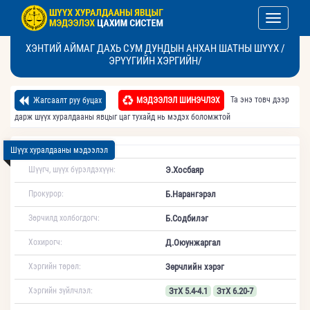
Toggle nav
ХЭНТИЙ АЙМАГ ДАХЬ СУМ ДУНДЫН АНХАН ШАТНЫ ШҮҮХ /
ЭРҮҮГИЙН ХЭРГИЙН/
Та энэ товч дээр
Жагсаалт руу буцах
МЭДЭЭЛЭЛ ШИНЭЧЛЭХ
дарж шүүх хуралдааны явцыг цаг тухайд нь мэдэх боломжтой
Шүүх хуралдааны мэдээлэл
Шүүгч, шүүх бүрэлдэхүүн:
Э.Хосбаяр
Прокурор:
Б.Нарангэрэл
Зөрчилд холбогдогч:
Б.Содбилэг
Хохирогч:
Д.Оюунжаргал
Хэргийн төрөл:
Зөрчлийн хэрэг
Хэргийн зүйлчлэл:
ЗтХ 5.4-4.1
ЗтХ 6.20-7