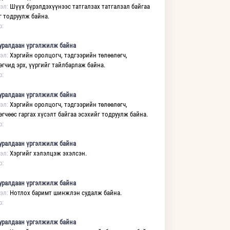
эл:
Шүүх бүрэлдэхүүнээс татгалзах татгалзал байгаа
г тодруулж байна.
р:
уралдаан үргэлжилж байна
эл:
Хэргийн оролцогч, тэдгээрийн төлөөлөгч,
өгчид эрх, үүргийг тайлбарлаж байна.
р:
уралдаан үргэлжилж байна
эл:
Хэргийн оролцогч, тэдгээрийн төлөөлөгч,
өгчөөс гаргах хүсэлт байгаа эсэхийг тодруулж байна.
р:
уралдаан үргэлжилж байна
эл:
Хэргийг хэлэлцэж эхэлсэн.
р:
уралдаан үргэлжилж байна
эл:
Нотлох баримт шинжлэн судалж байна.
р:
уралдаан үргэлжилж байна