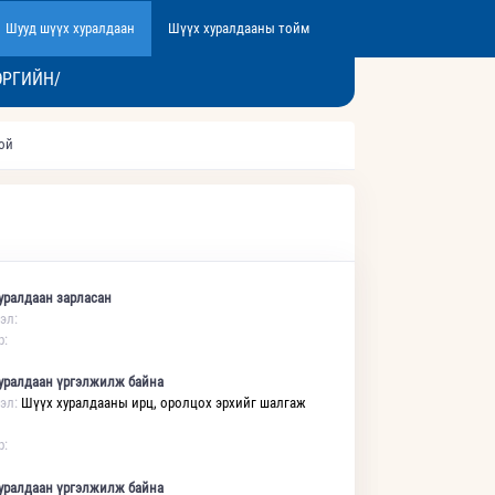
Шууд шүүх хуралдаан
Шүүх хуралдааны тойм
ЭРГИЙН/
той
уралдаан зарласан
эл:
р:
уралдаан үргэлжилж байна
эл:
Шүүх хуралдааны ирц, оролцох эрхийг шалгаж
р:
уралдаан үргэлжилж байна