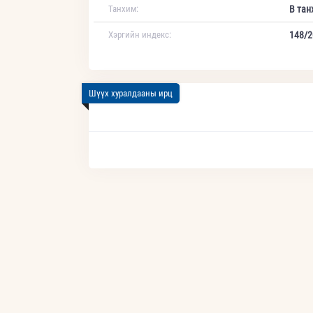
Танхим:
В тан
Хэргийн индекс:
148/2
Шүүх хуралдааны ирц