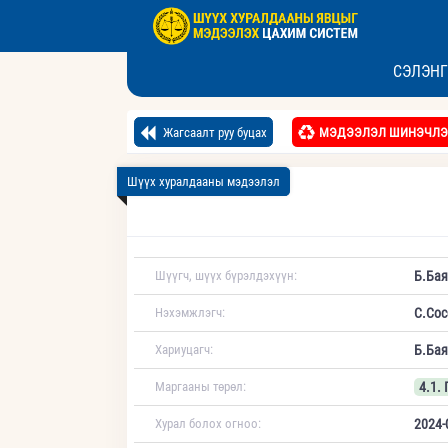
СЭЛЭНГ
Жагсаалт руу буцах
МЭДЭЭЛЭЛ ШИНЭЧЛЭ
Шүүх хуралдааны мэдээлэл
Шүүгч, шүүх бүрэлдэхүүн:
Б.Бая
Нэхэмжлэгч:
С.Со
Хариуцагч:
Б.Ба
Маргааны төрөл:
4.1.
Хурал болох огноо:
2024-