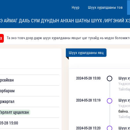
Нүүр
Шүүх хуралдааны тов
Э АЙМАГ ДАХЬ СУМ ДУНДЫН АНХАН ШАТНЫ ШҮҮХ /ИРГЭНИЙ Х
Та энэ товч дээр дарж шүүх хуралдааны явцыг цаг тухайд нь мэдэх боломж
Х
Шүүх хуралдааны явц
2024-05-28 15:00
Шүүх х
рсайхан
Үндэсл
Тайлба
сорбарам
2024-05-28 15:19
Шүүх х
яржаргал
Үндэсл
байна.
 Гэрлэлт цуцалсан
Тайлба
05-28 15:00
2024-05-28 15:20
Шүүх х