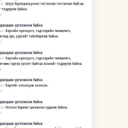
эл:
Шүүх бүрэлдэхүүнээс татгалзах татгалзал байгаа
г тодруулж байна.
р:
уралдаан үргэлжилж байна
эл:
Хэргийн оролцогч, тэдгээрийн төлөөлөгч,
өгчид эрх, үүргийг тайлбарлаж байна.
р:
уралдаан үргэлжилж байна
эл:
Хэргийн оролцогч, тэдгээрийн төлөөлөгч,
өгчөөс гаргах хүсэлт байгаа эсэхийг тодруулж байна.
р:
уралдаан үргэлжилж байна
эл:
Хэргийг хэлэлцэж эхэлсэн.
р:
уралдаан үргэлжилж байна
эл:
Нотлох баримт шинжлэн судалж байна.
р:
уралдаан үргэлжилж байна