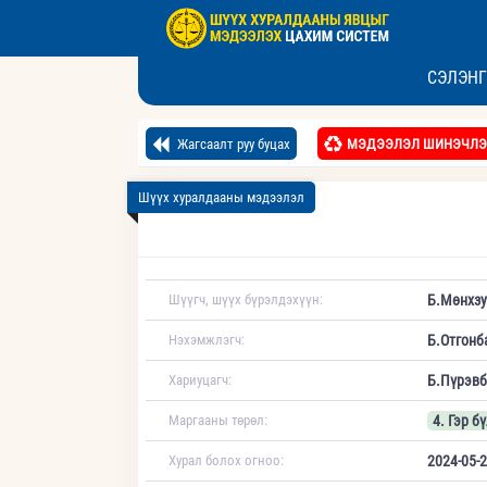
СЭЛЭНГ
Жагсаалт руу буцах
МЭДЭЭЛЭЛ ШИНЭЧЛЭ
Шүүх хуралдааны мэдээлэл
Шүүгч, шүүх бүрэлдэхүүн:
Б.Мөнхзу
Нэхэмжлэгч:
Б.Отгонб
Хариуцагч:
Б.Пүрэвб
Маргааны төрөл:
4. Гэр б
Хурал болох огноо:
2024-05-2