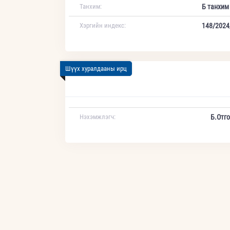
Танхим:
Б танхим
Хэргийн индекс:
148/2024
Шүүх хуралдааны ирц
Нэхэмжлэгч:
Б.Отг