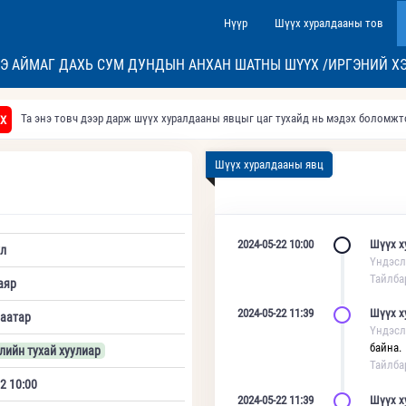
Нүүр
Шүүх хуралдааны тов
Э АЙМАГ ДАХЬ СУМ ДУНДЫН АНХАН ШАТНЫ ШҮҮХ /ИРГЭНИЙ Х
Та энэ товч дээр дарж шүүх хуралдааны явцыг цаг тухайд нь мэдэх боломж
Х
Шүүх хуралдааны явц
2024-05-22 10:00
Шүүх х
л
Үндэсл
Тайлба
аяр
2024-05-22 11:39
Шүүх х
аатар
Үндэсл
байна.
үлийн тухай хуулиар
Тайлба
2 10:00
2024-05-22 11:39
Шүүх х