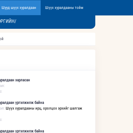
Шууд шүүх хуралдаан
Шүүх хуралдааны тойм
ЭРГИЙН/
той
уралдаан зарласан
эл:
р:
уралдаан үргэлжилж байна
эл:
Шүүх хуралдааны ирц, оролцох эрхийг шалгаж
р:
уралдаан үргэлжилж байна