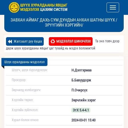
Toggle nav
ЗАВХАН АЙМАГ ДАХЬ СУМ ДУНДЫН АНХАН ШАТНЫ ШҮҮХ /
ЭРҮҮГИЙН ХЭРГИЙН/
Та энэ товч дээр
Жагсаалт руу буцах
МЭДЭЭЛЭЛ ШИНЭЧЛЭХ
дарж шүүх хуралдааны явцыг цаг тухайд нь мэдэх боломжтой
Шүүх хуралдааны мэдээлэл
Шүүгч, шүүх бүрэлдэхүүн:
Н.Дэлгэрмаа
Прокурор:
Б.Бавуудорж
Зөрчилд холбогдогч:
П.Очирсүх
Хэргийн төрөл:
Зөрчлийн хэрэг
Хэргийн зүйлчлэл:
ЗтХ 5.4-4.1
Хурал болох огноо:
2024-03-01 15:40