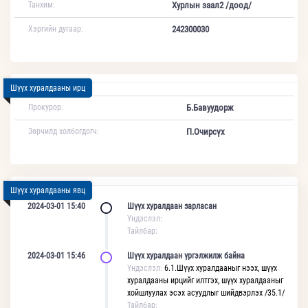
Танхим:
Хурлын заал2 /доод/
Хэргийн дугаар:
242300030
Шүүх хуралдааны ирц
Прокурор:
Б.Бавуудорж
Зөрчилд холбогдогч:
П.Очирсүх
Шүүх хуралдааны явц
2024-03-01 15:40
Шүүх хуралдаан зарласан
Үндэслэл:
Тайлбар:
2024-03-01 15:46
Шүүх хуралдаан үргэлжилж байна
Үндэслэл:
6.1.Шүүх хуралдааныг нээх, шүүх
хуралдааны ирцийг илтгэх, шүүх хуралдааныг
хойшлуулах эсэх асуудлыг шийдвэрлэх /35.1/
Тайлбар: